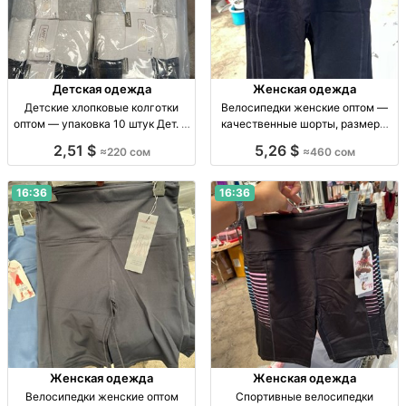
Детская одежда
Женская одежда
Детские хлопковые колготки
Велосипедки женские оптом —
оптом — упаковка 10 штук Дет. х/
качественные шорты, размеры
б колготки, р-ры 5–7, 7–9, 9–11
S–L Велосипедки жен., р-ры S–L,
2,51 $
5,26 $
≈220 сом
≈460 сом
лет, уп. 10 шт.
уп. 6 шт., отл. кач-во, 460 сом/уп.
16:36
16:36
Женская одежда
Женская одежда
Велосипедки женские оптом
Спортивные велосипедки