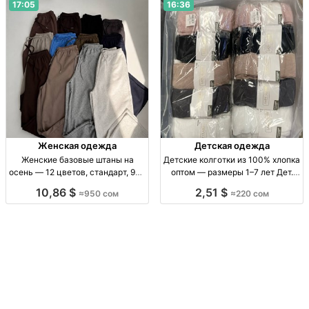
сом.
17:05
16:36
Женская одежда
Детская одежда
Женские базовые штаны на
Детские колготки из 100% хлопка
осень — 12 цветов, стандарт, 950
оптом — размеры 1–7 лет Дет.
сом Жен. баз. штаны, осень, р-р
хлопк. колготки, р-р 1–3, 3–5, 5–7
10,86 $
2,51 $
≈950 сом
≈220 сом
стандарт, 12 цв., собств. пр-во,
лет, уп. 10 шт.
950 сом