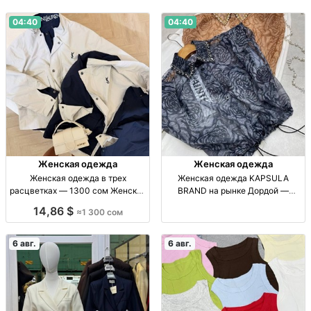
04:40
04:40
Женская одежда
Женская одежда
Женская одежда в трех
Женская одежда KAPSULA
расцветках — 1300 сом Женская
BRAND на рынке Дордой —
одежда, 3 расцв., 1300 сом.
Бишкек Жен. одежда. Офлайн-
14,86 $
≈1 300 сом
точки: рынок Дордой, 5-й проход,
конт. 13Б; АЗС Север 3, конт. 70–
71Д. Ежедн. 8:
6 авг.
6 авг.