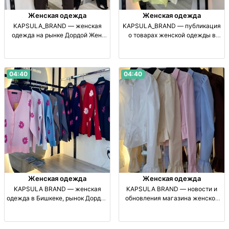
Женская одежда
Женская одежда
KAPSULA_BRAND — женская
KAPSULA_BRAND — публикация
одежда на рынке Дордой Жен.
о товарах женской одежды в
одежда, рынок Дордой, офлайн-
Бишкеке Жен. одежда, офлайн-
точки, ежедневно 08:00–16:00.
точки на рынке Дордой, Бишкек;
ежедневно 8:00–16:00.
04:40
04:40
Женская одежда
Женская одежда
KAPSULA BRAND — женская
KAPSULA BRAND — новости и
одежда в Бишкеке, рынок Дордой
обновления магазина женской
Женская одежда. Рынок Дордой,
одежды Жен. одежда, офлайн-
2 офлайн-точки. Ежедневно
магазин, рынок Дордой,
8:00–16:00.
ежедневно 08:00–16:00