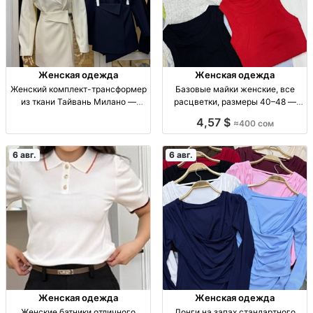
Женская одежда
Женская одежда
Женский комплект-трансформер
Базовые майки женские, все
из ткани Тайвань Милано —
расцветки, размеры 40–48 —
чёрный, айвори, синий, шоколад
купить Жен. баз. майки, все
4,57 $
≈400 сом
Жен. комплект-трансформер,
расцв., р-р 40–48, 400 сом
ткань Тайвань Милано, р-ры SS–
M, цв.: чёрный, айвори, синий,
6 авг.
6 авг.
шоколад.
Женская одежда
Женская одежда
Женские батники отличного
Лонги на запах стандартного