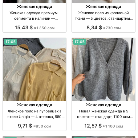
Женская одежда
Женская одежда
Женская одежда премиум-
Женское поло из кропленой
сегмента в наличии —
ткани — 5 цветов, стандартный
ограниченная коллекция Жен.
размер Жен. поло, кроп. ткань, р-
15,43 $
8,34 $
≈1 350 сом
≈730 сом
одежда, новая, стандарт/
р стандарт, 5 цв.
премиум, собств. пр-во, в
наличии, огр. кол-во, 1350 сом
17:05
17:05
Женская одежда
Женская одежда
Женское поло на пуговицах в
Новая женская одежда в 5
стиле Uniqlo — 4 оттенка, 850
цветах — стандарт, 1100 сом
сом Жен. поло на пуговицах,
Жен. одежда, новинка, стандарт,
9,71 $
12,57 $
≈850 сом
≈1 100 сом
стандартный р-р, 4 оттенка,
5 цв., огр. партия, 1100 сом
мягкая износостойкая ткань, 850