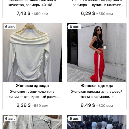
качества, размеры 40–48 —
размера — купить в наличии
купить в наличии Женские
Лонги на запах, р-р стандарт, в
7,43 $
6,29 $
≈650 сом
≈550 сом
батники, р-р 40–48, отличное
наличии.
качество, в наличии.
6 авг.
6 авг.
Женская одежда
Женская одежда
Женские туфли-лодочки в
Женская одежда из плащевой
наличии — стандартный размер,
ткани с карманом и
550 сом Жен. туфли-лодочки, р-р
регуляторами — тренд 2026–
6,29 $
9,49 $
≈550 сом
≈830 сом
стандарт, в наличии.
2027 Жен. одежда, плащевая
ткань, карман, регул., р-р
стандарт, тренд 2026–2027
6 авг.
6 авг.