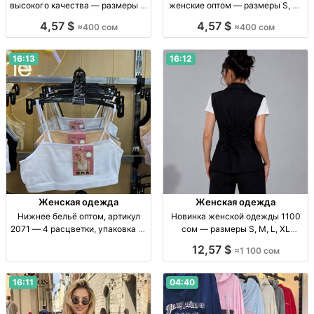
высокого качества — размеры S,
женские оптом — размеры S, M,
M, L Жен. велосипедки, р-ры S–L,
L Спорт. велосипедки жен., р-ры
4,57 $
4,57 $
≈400 сом
≈400 сом
уп. 6 шт., высок. кач., опт.
S–L, уп. 6 шт., опт.
16:13
16:12
Женская одежда
Женская одежда
Нижнее бельё оптом, артикул
Новинка женской одежды 1100
2071 — 4 расцветки, упаковка 12
сом — размеры S, M, L, XL
штук Ниж. бельё опт. Арт. 2071, 4
Новинка, женская одежда, р-ры
12,57 $
≈1 100 сом
расцв., уп. 12 шт., р-р стд. Отпр.
S–XL, 1100 сом, Дордой-1/117
по РФ и СНГ.
16:11
04:40