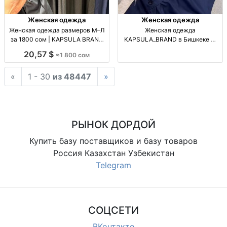
Женская одежда
Женская одежда
Женская одежда размеров М–Л
Женская одежда
за 1800 сом | KAPSULA BRAND
KAPSULA_BRAND в Бишкеке —
Жен. одежда, р-ры М–Л, 1800
рынок Дордой Жен. одежда.
20,57 $
≈1 800 сом
сом
Офлайн-точки: рынок Дордой, 5-
й проход, конт. 13Б; АЗС «Север
«
1 - 30
из 48447
»
3», конт. 70–71Д. Ежедн.
РЫНОК ДОРДОЙ
Купить базу поставщиков и базу товаров
Россия Казахстан Узбекистан
Telegram
СОЦСЕТИ
ВКонтакте