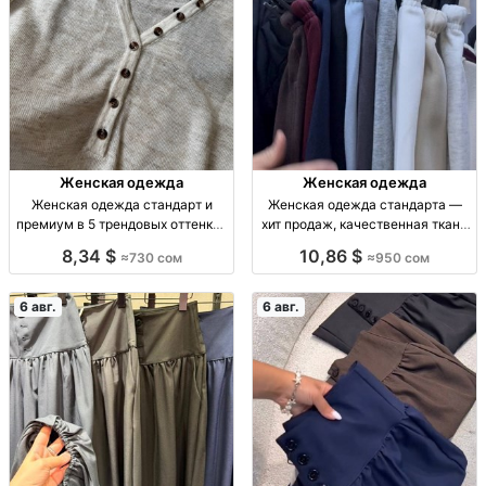
Женская одежда
Женская одежда
Женская одежда стандарт и
Женская одежда стандарта —
премиум в 5 трендовых оттенках
хит продаж, качественная ткань
— 730 сом Женская одежда,
Жен. одежда, стандарт, ткань
8,34 $
10,86 $
≈730 сом
≈950 сом
стандарт/премиум, 5 тренд.
высокого качества, хит продаж.
оттенков, от 730 сом
6 авг.
6 авг.