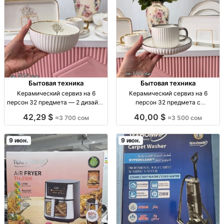
Бытовая техника
Бытовая техника
Керамический сервиз на 6
Керамический сервиз на 6
персон 32 предмета — 2 дизайна
персон 32 предмета с
с веточным принтом и золотыми
золотистой или серебристой
42,29 $
40,00 $
≈3 700 сом
≈3 500 сом
акцентами Сервиз керамический
окантовкой — 3500 сом
на 6 персон, набор 32 пр., 2
керамический сервиз, 32 пр, на 6
дизайна (веточный принт;
персон; золот/сереб окантовка;
9 июн.
9 июн.
мраморный узор с золотыми
для сервировки дома и подарка;
прочн