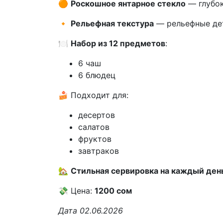
🟠
Роскошное янтарное стекло
— глубок
🔸
Рельефная текстура
— рельефные де
🍽️
Набор из 12 предметов
:
6 чаш
6 блюдец
🍰 Подходит для:
десертов
салатов
фруктов
завтраков
🏡
Стильная сервировка на каждый ден
💸 Цена:
1200 сом
Дата 02.06.2026