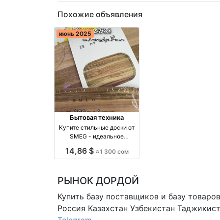
Похожие объявления
июнь 2025
Бытовая техника
Купите стильные доски от
SMEG - идеальное
решение для вашей кухни!
14,86 $
≈1 300 сом
производство Киргизия
РЫНОК ДОРДОЙ
Купить базу поставщиков и базу товаро
Россия Казахстан Узбекистан
Таджикист
Telegram