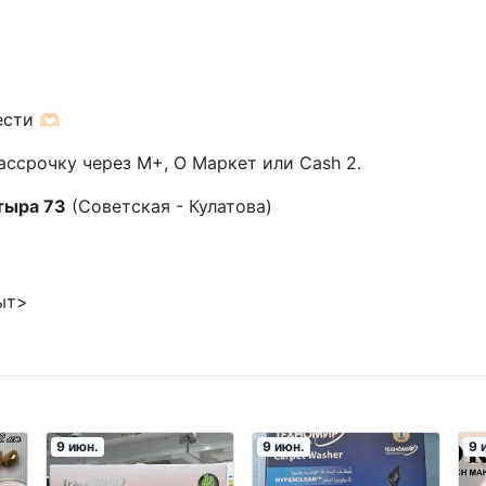
ти 🫶🏻
ассрочку через М+, О Маркет или Cash 2.
тыра 73
(Советская - Кулатова)
ыт>
9 июн.
9 июн.
9 