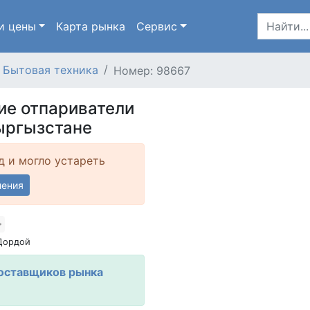
и цены
Карта
рынка
Сервис
Бытовая техника
Номер: 98667
ие отпариватели
ыргызстане
д и могло устареть
ления
Дордой
оставщиков рынка