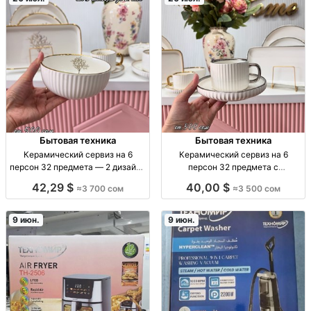
Бытовая техника
Бытовая техника
Керамический сервиз на 6
Керамический сервиз на 6
персон 32 предмета — 2 дизайна
персон 32 предмета с
с веточным принтом и золотыми
золотистой или серебристой
42,29 $
40,00 $
≈3 700 сом
≈3 500 сом
акцентами Сервиз керамический
окантовкой — 3500 сом
на 6 персон, набор 32 пр., 2
керамический сервиз, 32 пр, на 6
дизайна (веточный принт;
персон; золот/сереб окантовка;
9 июн.
9 июн.
мраморный узор с золотыми
для сервировки дома и подарка;
прочн