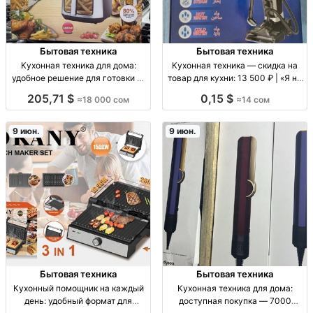
Бытовая техника
Бытовая техника
Кухонная техника для дома:
Кухонная техника — скидка на
удобное решение для готовки —
товар для кухни: 13 500 ₽ | «Я на
18000 ₽ кух. техника для дома,
кухне» Кухонная техника/
205,71 $
0,15 $
≈18 000 сом
≈14 сом
для готовки и приготовления,
приборы для готовки, цена
облегчает быт на кухне
13,500 ₽
9 июн.
9 июн.
Бытовая техника
Бытовая техника
Кухонный помощник на каждый
Кухонная техника для дома:
день: удобный формат для
доступная покупка — 7000