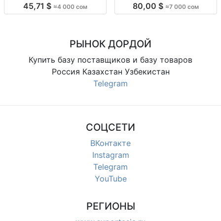
готовки — 4000 сом Кухонный
кух.техн. для дома, быт.техн., для
45,71 $
80,00 $
≈4 000 сом
≈7 000 сом
помощник для ежедневной
готовки; цена 7000
готовки, практичный формат,
помогает упростить процесс и
организова
РЫНОК ДОРДОЙ
Купить базу поставщиков и базу товаров
Россия Казахстан Узбекистан
Telegram
СОЦСЕТИ
ВКонтакте
Instagram
Telegram
YouTube
РЕГИОНЫ