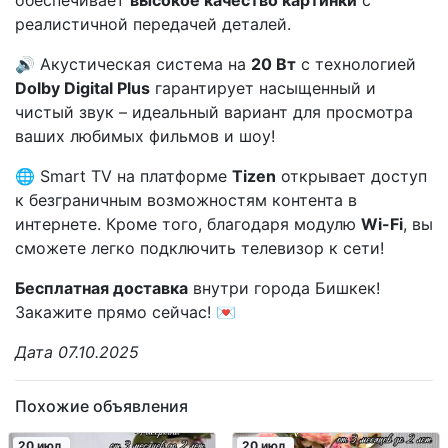
обеспечивает
высокое качество картинки
с
реалистичной передачей деталей.
🔊 Акустическая система на
20 Вт
с технологией
Dolby Digital Plus
гарантирует насыщенный и
чистый звук – идеальный вариант для просмотра
ваших любимых фильмов и шоу!
🌐 Smart TV на платформе
Tizen
открывает доступ
к безграничным возможностям контента в
интернете. Кроме того, благодаря модулю
Wi-Fi
, вы
сможете легко подключить телевизор к сети!
Бесплатная доставка
внутри города Бишкек!
Закажите прямо сейчас! 💌
Дата 07.10.2025
Похожие объявления
20 июл.
20 июл.