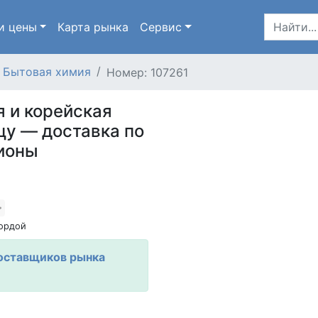
и цены
Карта
рынка
Сервис
Бытовая химия
Номер: 107261
 и корейская
цу — доставка по
гионы
ордой
оставщиков рынка