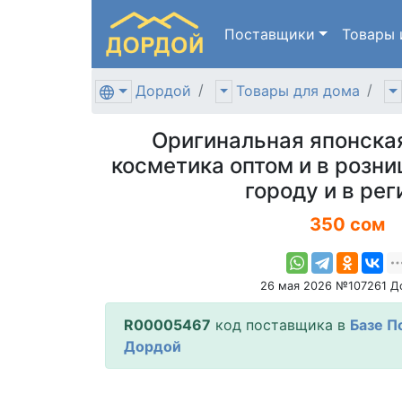
Поставщики
Товары
Дордой
Товары для дома
Оригинальная японская
косметика оптом и в розни
городу и в ре
350 сом
26 мая 2026 №107261 Д
R00005467
код поставщика в
Базе П
Дордой