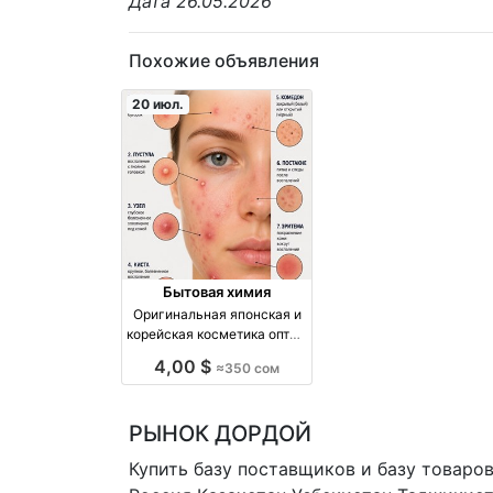
Дата 26.05.2026
Похожие объявления
20 июл.
Бытовая химия
Оригинальная японская и
корейская косметика оптом
и в розницу — доставка по
4,00 $
≈350 сом
городу и СНГ оптом
производство Корея
РЫНОК ДОРДОЙ
Купить базу поставщиков и базу товаро