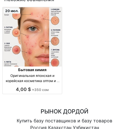
20 июл.
Бытовая химия
Оригинальная японская и
корейская косметика оптом и в
розницу — доставка по городу и
4,00 $
≈350 сом
СНГ опт/розн: яп. и корейская
косметика, уход за лицом/телом,
витамины в косметике, доставка
по городу и
РЫНОК ДОРДОЙ
Купить базу поставщиков и базу товаров
Россия Казахстан Узбекистан