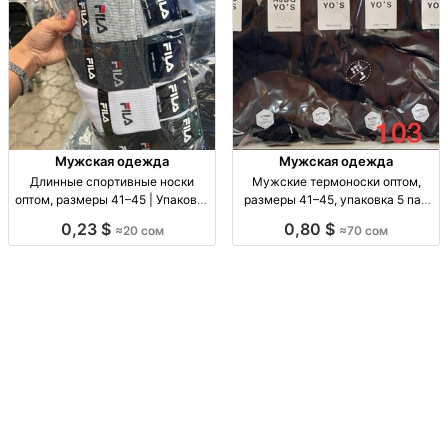
Мужская одежда
Мужская одежда
Длинные спортивные носки
Мужские термоноски оптом,
оптом, размеры 41–45 | Упаковка
размеры 41–45, упаковка 5 пар
10 шт. Спорт. носки опт, р-р 41–
Муж. термоноски, р-р 41–45, уп.
0,23 $
0,80 $
≈20 сом
≈70 сом
45, уп. 10 шт., 20 сом/уп.
5 шт., опт.