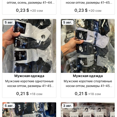
оптом, осень, размеры 41–44
носки оптом, размеры 41–45
Муж. спорт. носки, осень, р-р 41–
Муж. носки, однотн., черные, р-р
0,23 $
0,23 $
≈20 сом
≈20 сом
44, уп. 10 шт., опт.
41–45, уп. 10 пар, опт.
5 авг.
5 авг.
Мужская одежда
Мужская одежда
Мужские короткие однотонные
Мужские короткие спортивные
носки оптом, размеры 41–45
носки оптом, размеры 41–45
Муж. короткие однотон. носки, р-
Муж. спорт. носки, р-р 41–45, опт,
0,21 $
0,21 $
≈18 сом
≈18 сом
р 41–45, опт: 18 сом/пара, компл.
уп. 10 шт. — 180 сом
10 пар — 180 сом.
5 авг.
3 авг.