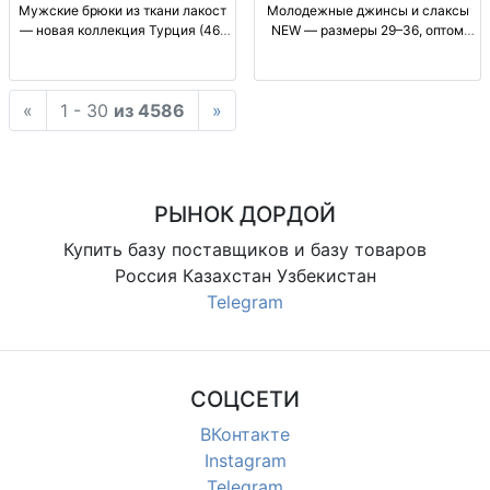
Мужские брюки из ткани лакост
Молодежные джинсы и слаксы
— новая коллекция Турция (46–
NEW — размеры 29–36, оптом
56), прямые, брендовая
Бишкек (Китай/Турция) опт
фурнитура Муж. брюки прямые;
джинсы NEW, молодежные
ткань лакост; Турция; бренд.
слаксы, Китай КНР/Турция,
«
1 - 30
из 4586
»
фурнитура; размеры 46–56 (на
материал качеств., размеры 29-
наш); сезон деми/всесез
36, отличная поса
РЫНОК ДОРДОЙ
Купить базу поставщиков и базу товаров
Россия Казахстан Узбекистан
Telegram
СОЦСЕТИ
ВКонтакте
Instagram
Telegram