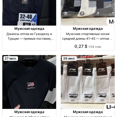
Мужская одежда
Мужская одежда
Джинсы оптом из Гуанджоу и
Мужские спортивные носки
Турции — прямые поставки,
средней длины 41–45 — оптом 10
модели на выбор джинсы опт,
пар/упаковка муж. спортивные
0,27 $
≈24 сом
деним, прямые поставки,
носки ср. длины, р.41–45, опт,
Гуанджоу/Турция, муж/унисекс,
упаковка 10 шт, повседнев/спорт
ходовые модели, фасоны:
27 июл.
26 июл.
прямые, ре
Мужская одежда
Мужская одежда