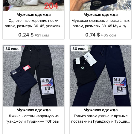
Мужская одежда
Мужская одежда
Однотонные короткие носки
Мужские хлопковые носки Limax
оптом, размеры 36–45, упаковка
оптом, размеры 39–45 Муж. х/б
10 штук Однотонные короткие
носки Limax, р-р 39–45, уп. 12
0,24 $
0,74 $
≈21 сом
≈65 сом
носки оптом, р-р 36–41 и 41–45,
пар, 65 сом.
уп. 10 шт., 21 сом/уп.
30 июл.
30 июл.
Мужская одежда
Мужская одежда
Джинсы оптом напрямую из
Только оптом джинсы: прямые
Гуанджоу и Турции — ТОПовые
поставки из Гуанджоу и Турции •
модели для закупок джинсы опт,
джинсовая одежда опт джинсы,
denim оптом, поставки гуанджоу/
прямые поставки, GUANGZHOU/