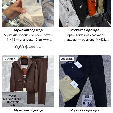
Мужская одежда
Мужская одежда
Мужские корейские носки оптом
Шорты Adidas из хлопковой
41–45 — упаковка 10 шт муж.
плащовки — размеры M–4XL,
носки корейск., разм. 41-45, опт,
новое поступление муж. шорты
0,69 $
≈60 сом
упак. 10 шт, 60 KGS/упак. без
Adidas; размеры M–4XL; ткань:
контактов
хлопк. плащовка; сезон: всесез.;
стиль: спорт/кэжуал; налич
20 июл.
20 июл.
Мужская одежда
Мужская одежда