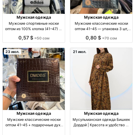
Мужская одежда
Мужская одежда
Мужские спортивные носки
Мужские классические носки
оптом из 100% хлопка (41–47) —
оптом 41–45 — упаковка 3 шт,
упаковка 5 пар муж. спорт. носки
цена 70 сом Муж. носки
0,57 $
0,80 $
≈50 сом
≈70 сом
опт, 100% хлопок, р-р 41-47, упак.
классич., р-ры 41-45, упак. 3 шт,
5 шт, для повседн./спорт
опт, базовая модель, для
магазина/розницы.
23 июл.
21 июл.
Мужская одежда
Мужская одежда
Мужские классические носки
Мусульманская одежда Бишкек
оптом 41–45 + подарочные духи
Дордой | Красота и удобство —
в упаковке 6 шт муж носки
новинки каждую неделю модест-