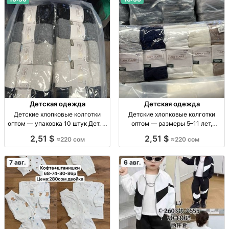
Детская одежда
Детская одежда
Детские хлопковые колготки
Детские хлопковые колготки
оптом — упаковка 10 штук Дет. х/
оптом — размеры 5–11 лет,
б колготки, р-ры 5–7, 7–9, 9–11
упаковка 10 штук Дет. хлопк.
2,51 $
2,51 $
≈220 сом
≈220 сом
лет, уп. 10 шт.
колготки, р-ры 5–7, 7–9, 9–11 лет,
уп. 10 шт.
7 авг.
6 авг.