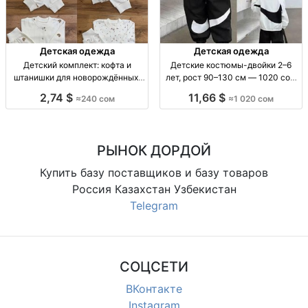
Детская одежда
Детская одежда
Детский комплект: кофта и
Детские костюмы-двойки 2–6
штанишки для новорождённых,
лет, рост 90–130 см — 1020 сом
размеры 62–86 Детский
Детский костюм-двойка, 2–6 лет,
2,74 $
11,66 $
≈240 сом
≈1 020 сом
комплект 2 пр.: кофта + штаны, р-
рост 90–130 см, пр-во Китай.
ры 62–86, 1 цв.
РЫНОК ДОРДОЙ
Купить базу поставщиков и базу товаров
Россия Казахстан Узбекистан
Telegram
СОЦСЕТИ
ВКонтакте
Instagram