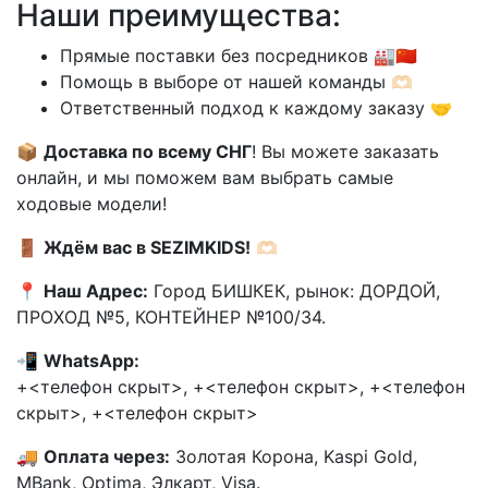
Наши преимущества:
Прямые поставки без посредников 🏭🇨🇳
Помощь в выборе от нашей команды 🫶🏻
Ответственный подход к каждому заказу 🤝
📦
Доставка по всему СНГ
! Вы можете заказать
онлайн, и мы поможем вам выбрать самые
ходовые модели!
🚪
Ждём вас в SEZIMKIDS!
🫶🏻
📍
Наш Адрес:
Город БИШКЕК, рынок: ДОРДОЙ,
ПРОХОД №5, КОНТЕЙНЕР №100/34.
📲
WhatsApp:
+<телефон скрыт>, +<телефон скрыт>, +<телефон
скрыт>, +<телефон скрыт>
🚚
Оплата через:
Золотая Корона, Kaspi Gold,
MBank, Optima, Элкарт, Visa.