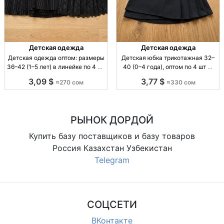
Детская одежда
Детская одежда
Детская одежда оптом: размеры
Детская юбка трикотажная 32–
36–42 (1–5 лет) в линейке по 4 шт
40 (0–4 года), оптом по 4 шт —
— цена 270 сом дет. одежда
Турция/Узбекистан юбка
3,09 $
3,77 $
≈270 сом
≈330 сом
оптом; размеры 36-42; возраст
детская, дев., трикотаж, р-р 32–
1-5 лет; в линейке по 4 шт;
40, возраст 0–4 г., опт партия 4
производства Турция/
шт, произв. Турция/Узбекистан
Узбекистан
РЫНОК ДОРДОЙ
Купить базу поставщиков и базу товаров
Россия Казахстан Узбекистан
Telegram
СОЦСЕТИ
ВКонтакте