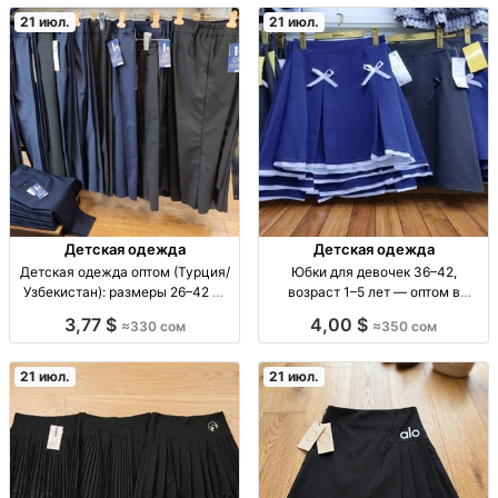
повседнев. размеры 0–7 кл., 8
21 июл.
21 июл.
размеров в пачке, комплек
Детская одежда
Детская одежда
Детская одежда оптом (Турция/
Юбки для девочек 36–42,
Узбекистан): размеры 26–42 —
возраст 1–5 лет — оптом в
линейки от 4–6 шт Детская
наборе по 4 шт юбки дев. оптом
3,77 $
4,00 $
≈330 сом
≈350 сом
одежда оптом, Турция/
1–5 лет, р-р 36–42, линейка 4шт,
Узбекистан. Линейки по
Турция/Узбекистан
размерам: 26-32 (5-7 л) по 4 шт
21 июл.
21 июл.
— 330 KGS; 30-38