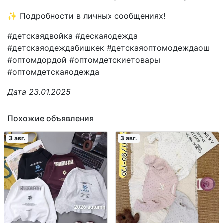
✨ Подробности в личных сообщениях!
#детскаядвойка #дескаяодежда
#детскаяодеждабишкек #детскаяоптомодеждаош
#оптомдордой #оптомдетскиетовары
#оптомдетскаяодежда
Дата 23.01.2025
Похожие объявления
3 авг.
3 авг.