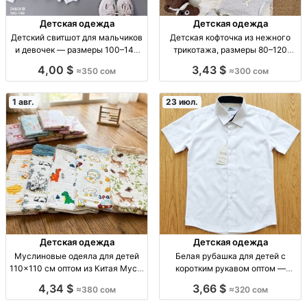
Детская одежда
Детская одежда
Детский свитшот для мальчиков
Детская кофточка из нежного
и девочек — размеры 100–140
трикотажа, размеры 80–120
Детский свитшот, мягкий, р-р
Детская трикотажная кофточка,
4,00 $
3,43 $
≈350 сом
≈300 сом
100–140, 350 сом
р-р 80–120, мягкая, удобная,
стильная, 300 сом
1 авг.
23 июл.
Детская одежда
Детская одежда
Муслиновые одеяла для детей
Белая рубашка для детей с
110×110 см оптом из Китая Мусл.
коротким рукавом оптом —
одеяло д/детей, 110×110 см,
размеры 0–7 класс, 10 шт в пачке
4,34 $
3,66 $
≈380 сом
≈320 сом
Китай, высокое кач., опт от 380
Рубашка детская белая с
сом.
кр.рукавом, школьная/