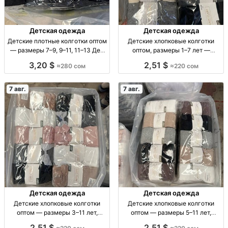
Детская одежда
Детская одежда
Детские плотные колготки оптом
Детские хлопковые колготки
— размеры 7–9, 9–11, 11–13 Дет.
оптом, размеры 1–7 лет —
плотн. колготки оптом, р-ры 7–9,
упаковка 10 штук Детские х/б
3,20 $
2,51 $
≈280 сом
≈220 сом
9–11, 11–13, уп. 10 шт., 280 сом.
колготки, р-ры 1–3, 3–5, 5–7 лет,
уп. 10 шт.
7 авг.
7 авг.
Детская одежда
Детская одежда
Детские хлопковые колготки
Детские хлопковые колготки
оптом — размеры 3–11 лет,
оптом — размеры 5–11 лет,
упаковка 10 штук Дет. х/б
упаковка 10 штук Дет. х/б
2,51 $
2,51 $