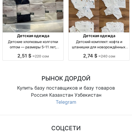
Детская одежда
Детская одежда
Детские хлопковые колготки
Детский комплект: кофта и
оптом — размеры 5–11 лет,
штанишки для новорождённых,
упаковка 10 штук Дет. хлопк.
размеры 62–86 Детский
2,51 $
2,74 $
≈220 сом
≈240 сом
колготки, р-ры 5–7, 7–9, 9–11 лет,
комплект 2 пр.: кофта + штаны, р-
уп. 10 шт.
ры 62–86, 1 цв.
РЫНОК ДОРДОЙ
Купить базу поставщиков и базу товаров
Россия Казахстан Узбекистан
Telegram
СОЦСЕТИ