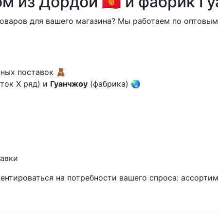
 из Дордой 🇰🇬 и фабрик Гуа
оваров для вашего магазина? Мы работаем по оптовы
рных поставок 🧸
ток X ряд) и
Гуанчжоу
(фабрика) 🌏
тавки
ентироваться на потребности вашего спроса: ассортим