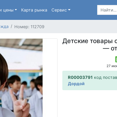
и цены
Карта
рынка
Сервис
ежда
Номер: 112709
Детские товары 
— о
27 ию
R00003791
код поста
Дордой