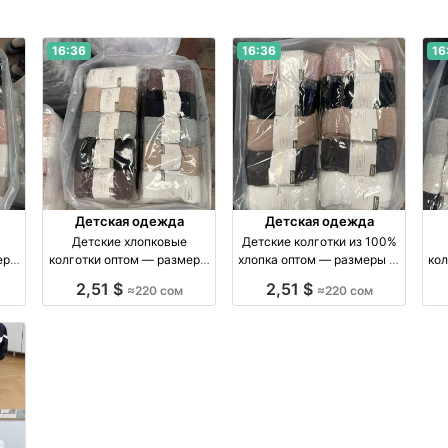
16:36
16:36
16
Детская одежда
Детская одежда
Детские хлопковые
Детские колготки из 100%
еры
колготки оптом — размеры
хлопка оптом — размеры 1–
кол
тук
5–11 лет, упаковка 10 штук
7 лет оптом производство
2,51 $
2,51 $
≈220 сом
≈220 сом
оптом производство
Киргизия
п
Россия