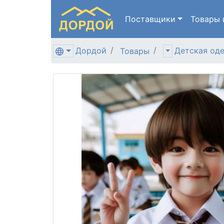
Поставщики
Товары
Дордой
Детская од
Товары