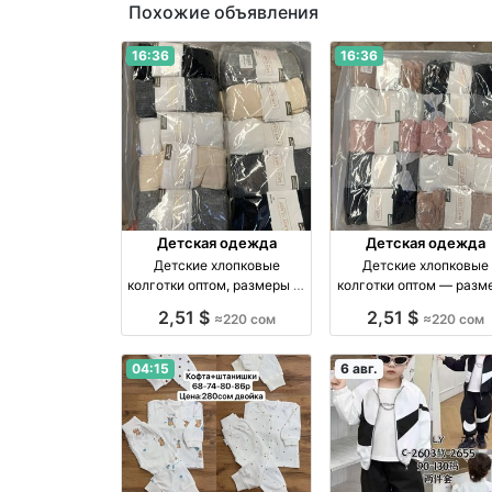
Похожие объявления
16:36
16:36
Детская одежда
Детская одежда
Детские хлопковые
Детские хлопковые
колготки оптом, размеры 1–
колготки оптом — разм
7 лет — упаковка 10 штук
3–11 лет, упаковка 10 ш
2,51 $
2,51 $
≈220 сом
≈220 сом
оптом производство
оптом
Россия
04:15
6 авг.