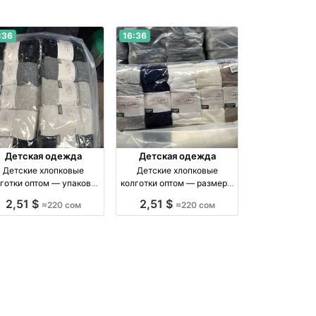
:36
16:36
Детская одежда
Детская одежда
Детские хлопковые
Детские хлопковые
готки оптом — упаковка
колготки оптом — размеры
10 штук оптом
5–11 лет, упаковка 10 штук
2,51 $
2,51 $
≈220 сом
≈220 сом
роизводство Киргизия
оптом производство
Россия