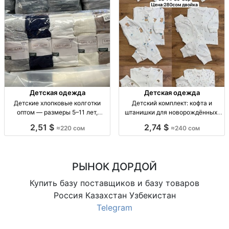
Детская одежда
Детская одежда
Детские хлопковые колготки
Детский комплект: кофта и
оптом — размеры 5–11 лет,
штанишки для новорождённых,
упаковка 10 штук Дет. хлопк.
размеры 62–86 Детский
2,51 $
2,74 $
≈220 сом
≈240 сом
колготки, р-ры 5–7, 7–9, 9–11 лет,
комплект 2 пр.: кофта + штаны, р-
уп. 10 шт.
ры 62–86, 1 цв.
РЫНОК ДОРДОЙ
Купить базу поставщиков и базу товаров
Россия Казахстан Узбекистан
Telegram