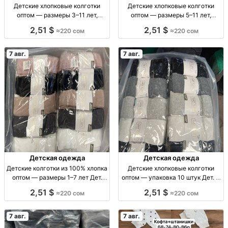
Детские хлопковые колготки
Детские хлопковые колготки
оптом — размеры 3–11 лет,
оптом — размеры 5–11 лет,
упаковка 10 штук Дет. х/б
упаковка 10 штук Дет. х/б
2,51 $
2,51 $
≈220 сом
≈220 сом
колготки оптом, р-ры 3–11 лет,
колготки, р-р 5–7, 7–9, 9–11 лет,
уп. 10 шт.
уп. 10 шт.
7 авг.
7 авг.
Детская одежда
Детская одежда
Детские колготки из 100% хлопка
Детские хлопковые колготки
оптом — размеры 1–7 лет Дет.
оптом — упаковка 10 штук Дет. х/
хлопк. колготки, р-р 1–3, 3–5, 5–7
б колготки, р-ры 5–7, 7–9, 9–11
2,51 $
2,51 $
≈220 сом
≈220 сом
лет, уп. 10 шт.
лет, уп. 10 шт.
7 авг.
7 авг.