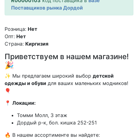
R00000103
код поставщика в
Базе
Поставщиков рынка Дордой
Розница:
Нет
Опт:
Нет
Страна:
Киргизия
Приветствуем в нашем магазине!
🎉
✨ Мы предлагаем широкий выбор
детской
одежды и обуви
для ваших маленьких модников!
🎈
📍
Локации:
Томми Молл, 3 этаж
Дордый р-к, бол. кишка 252-251
🔥 В нашем ассортименте вы найдете: