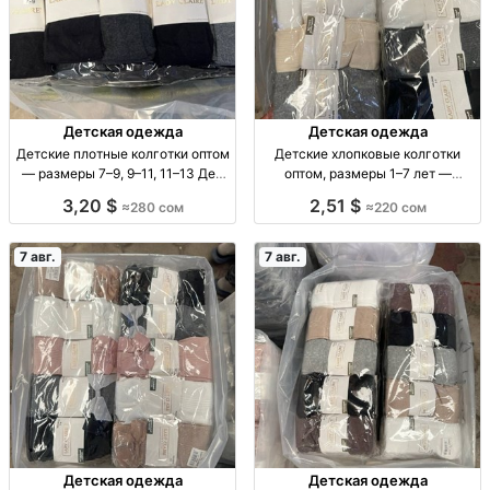
Детская одежда
Детская одежда
Детские плотные колготки оптом
Детские хлопковые колготки
— размеры 7–9, 9–11, 11–13 Дет.
оптом, размеры 1–7 лет —
плотн. колготки оптом, р-ры 7–9,
упаковка 10 штук Детские х/б
3,20 $
2,51 $
≈280 сом
≈220 сом
9–11, 11–13, уп. 10 шт., 280 сом.
колготки, р-ры 1–3, 3–5, 5–7 лет,
уп. 10 шт.
7 авг.
7 авг.
Детская одежда
Детская одежда