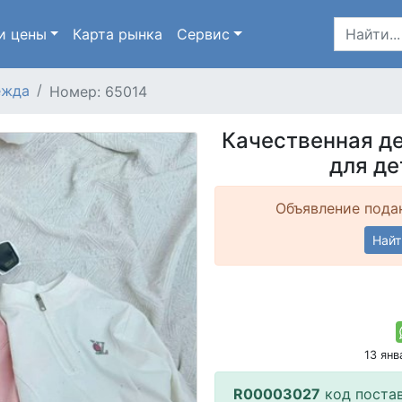
и цены
Карта
рынка
Сервис
ежда
Номер: 65014
Качественная де
для де
Объявление подан
Найт
13 ян
R00003027
код поста