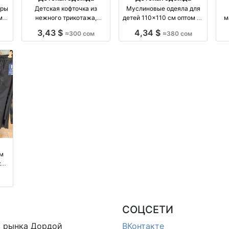
еры
Детская кофточка из
Муслиновые одеяла для
м
нежного трикотажа,
детей 110×110 см оптом из
м
ия
размеры 80–120
Китая оптом производство
Ки
3,43 $
4,34 $
≈300 сом
≈380 сом
Китай
м
:
йки
я
СОЦСЕТИ
в
рынка Дордой
ВКонтакте