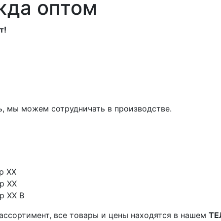
жда оптом
т!
ь, мы можем сотрудничать в производстве.
р XX
р XX
р XX В
й ассортимент, все товары и цены находятся в нашем
ТЕ