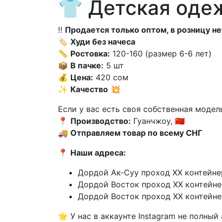
👕 Детская оде
‼️
Продается только оптом, в розницу не
🏷️
Худи без начеса
📏
Ростовка:
120-160 (размер 6-6 лет)
📦
В пачке:
5 шт
💰
Цена:
420 сом
✨
Качество
💥
Если у вас есть своя собственная модел
📍
Производство:
Гуанчжоу, 🇨🇳
🚚
Отправляем товар по всему СНГ
📍
Наши адреса:
Дордой Ак-Суу проход XX контейне
Дордой Восток проход XX контейне
Дордой Восток проход XX контейне
🌟 У нас в аккаунте Instagram не полны