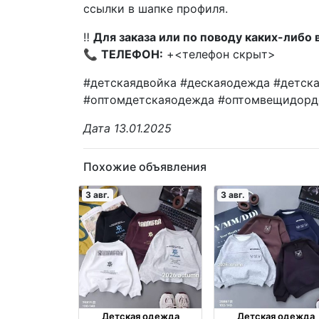
ссылки в шапке профиля.
‼️
Для заказа или по поводу каких-либо 
📞
ТЕЛЕФОН:
+<телефон скрыт>
#детскаядвойка #дескаяодежда #детс
#оптомдетскаяодежда #оптомвещидорд
Дата 13.01.2025
Похожие объявления
3 авг.
3 авг.
Детская одежда
Детская одежда