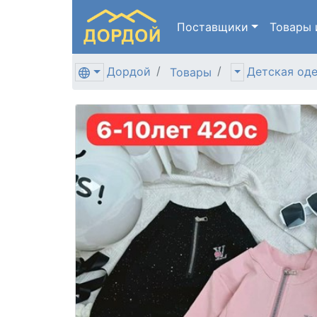
Поставщики
Товары
Дордой
Детская од
Товары