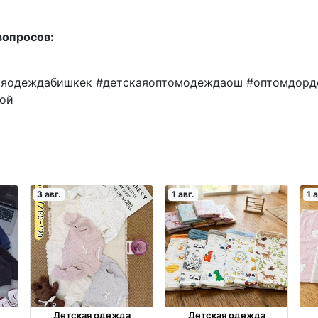
вопросов:
каяодеждабишкек #детскаяоптомодеждаош #оптомдорд
ой
3 авг.
1 авг.
1 а
Детская одежда
Детская одежда