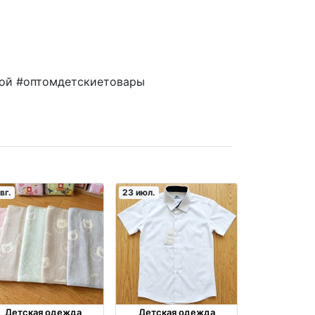
ой #оптомдетскиетовары
вг.
23 июл.
Детская одежда
Детская одежда