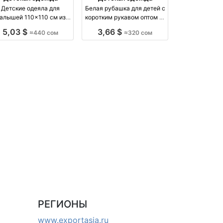
Детские одеяла для
Белая рубашка для детей с
алышей 110×110 см из
коротким рукавом оптом —
тая — оптом от 440 сом
размеры 0–7 класс, 10 шт в
5,03 $
3,66 $
≈440 сом
≈320 сом
оптом производство Китай
пачке оптом производство
Турция
РЕГИОНЫ
www.exportasia.ru