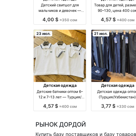
Детский свитшот для
Товар для детей, разм
мальчиков и девочек —
90–130, цена 400 со
размеры 100–140
производство Киргиз
4,00 $
4,57 $
≈350 сом
≈400 сом
23 июл.
21 июл.
Детская одежда
Детская одежда
Детские батники оптом 6–
Детская одежда опто
12 и 7–13 лет — Турция/
(Турция/Узбекистан)
Узбекистан оптом
размеры 26–42 — лине
4,57 $
3,77 $
≈400 сом
≈330 сом
производство Турция
от 4–6 шт оптом
производство Турци
РЫНОК ДОРДОЙ
Купить базу поставщиков и базу товаро