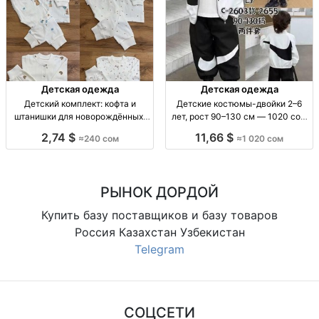
Детская одежда
Детская одежда
Детский комплект: кофта и
Детские костюмы-двойки 2–6
штанишки для новорождённых,
лет, рост 90–130 см — 1020 сом
размеры 62–86 Детский
Детский костюм-двойка, 2–6 лет,
2,74 $
11,66 $
≈240 сом
≈1 020 сом
комплект 2 пр.: кофта + штаны, р-
рост 90–130 см, пр-во Китай.
ры 62–86, 1 цв.
РЫНОК ДОРДОЙ
Купить базу поставщиков и базу товаров
Россия Казахстан Узбекистан
Telegram
СОЦСЕТИ