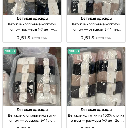
Детская одежда
Детская одежда
Детские хлопковые колготки
Детские хлопковые колготки
оптом, размеры 1–7 лет —
оптом — размеры 3–11 лет,
упаковка 10 штук Детские х/б
упаковка 10 штук Дет. х/б
2,51 $
2,51 $
≈220 сом
≈220 сом
колготки, р-ры 1–3, 3–5, 5–7 лет,
колготки оптом, р-ры 3–11 лет,
уп. 10 шт.
уп. 10 шт.
16:36
16:36
Детская одежда
Детская одежда
Детские хлопковые колготки
Детские колготки из 100% хлопка
оптом — размеры 5–11 лет,
оптом — размеры 1–7 лет Дет.
упаковка 10 штук Дет. х/б
хлопк. колготки, р-р 1–3, 3–5, 5–7