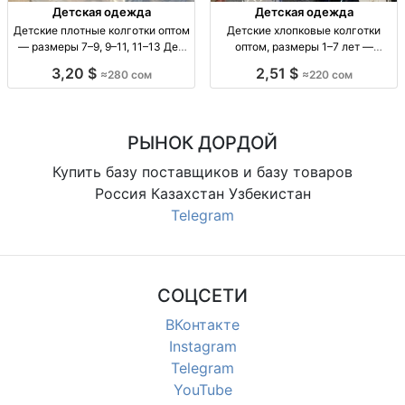
Детская одежда
Детская одежда
Детские плотные колготки оптом
Детские хлопковые колготки
— размеры 7–9, 9–11, 11–13 Дет.
оптом, размеры 1–7 лет —
плотн. колготки оптом, р-ры 7–9,
упаковка 10 штук Детские х/б
3,20 $
2,51 $
≈280 сом
≈220 сом
9–11, 11–13, уп. 10 шт., 280 сом.
колготки, р-ры 1–3, 3–5, 5–7 лет,
уп. 10 шт.
РЫНОК ДОРДОЙ
Купить базу поставщиков и базу товаров
Россия Казахстан Узбекистан
Telegram
СОЦСЕТИ
ВКонтакте
Instagram
Telegram
YouTube