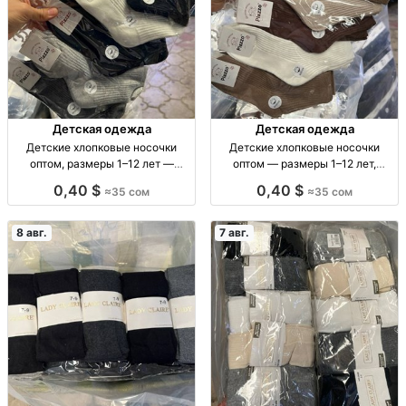
Детская одежда
Детская одежда
Детские хлопковые носочки
Детские хлопковые носочки
оптом, размеры 1–12 лет —
оптом — размеры 1–12 лет,
упаковка 10 пар Дет. х/б носки
упаковка 10 пар Дет. носки из
0,40 $
0,40 $
≈35 сом
≈35 сом
оптом, р-ры 1–4, 4–8, 8–12 лет, уп.
100% х/б, р-ры 1–4, 4–8, 8–12 лет,
10 шт.
уп. 10 шт., 35 сом.
8 авг.
7 авг.