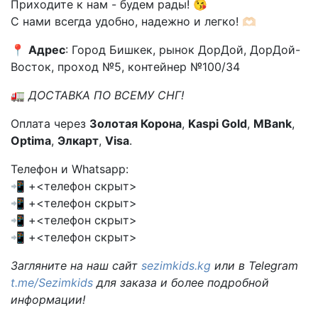
Приходите к нам - будем рады! 😘
С нами всегда удобно, надежно и легко! 🫶🏻
📍
Адрес
: Город Бишкек, рынок ДорДой, ДорДой-
Восток, проход №5, контейнер №100/34
🚛
ДОСТАВКА ПО ВСЕМУ СНГ!
Оплата через
Золотая Корона
,
Kaspi Gold
,
MBank
,
Optima
,
Элкарт
,
Visa
.
Телефон и Whatsapp:
📲 +<телефон скрыт>
📲 +<телефон скрыт>
📲 +<телефон скрыт>
📲 +<телефон скрыт>
Загляните на наш сайт
sezimkids.kg
или в Telegram
t.me/Sezimkids
для заказа и более подробной
информации!