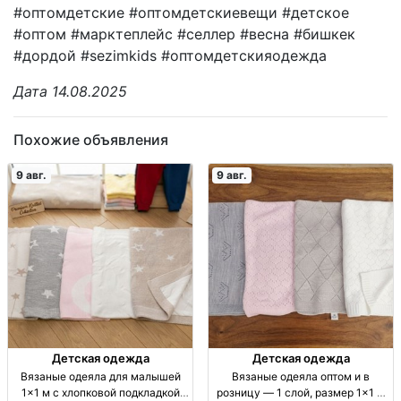
#оптомдетские #оптомдетскиевещи #детское
#оптом #марктеплейс #селлер #весна #бишкек
#дордой #sezimkids #оптомдетскияодежда
Дата 14.08.2025
Похожие объявления
9 авг.
9 авг.
Детская одежда
Детская одежда
Вязаные одеяла для малышей
Вязаные одеяла оптом и в
1×1 м с хлопковой подкладкой
розницу — 1 слой, размер 1×1 м