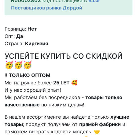
R00002803
код поставщика в
Базе
Поставщиков рынка Дордой
Розница:
Нет
Опт:
Да
Страна:
Киргизия
УСПЕЙТЕ КУПИТЬ СО СКИДКОЙ
🥳🥳🥳
‼️
ТОЛЬКО ОПТОМ
Мы на рынке более
25 LET
🥰
И у нас хороший опыт!
Мы работаем без посредников -
товары только
качественные
по низким ценам!
В нашем ассортименте вы найдете только
лучшие
товары
; продукт получаем от
прямой фабрики
и
поможем выбрать ходовой модель. 🤝