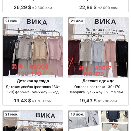
саржевым плетением — 134–
134–158 Платье детское
26,29 $
22,86 $
≈2 300 сом
≈2 000 сом
158, 5 цветов двойка для девочек
MAR’YAM, невесомая лёгкая
(лето-осень), саржа, дышащая
(парящая) ткань, удобный фасон.
ткань, сатиновый эффект,
Ростовки: 134/146/158. Для
21 июн.
21 июн.
удобная посадка. р-ры: 134/
Детская одежда
Детская одежда
Детская двойка (ростовка 130–
Оптовая ростовка 130–170 |
170) фабрика Гуанчжоу — код
Фабрика Гуанчжоу | 5 шт в пачке
3752 дет. комплект «двойка» (2
дет.одежда опт; ростовка 130-
19,43 $
19,43 $
≈1 700 сом
≈1 700 сом
предм.), рост 130–170, повседн.
170; код 3751; в пачке 5 шт;
одежда, код 3752
фабрика Гуанчжоу
21 июн.
13 июн.