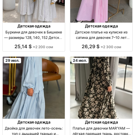
Детская одежда
Детская одежда
Буркини для девочек в Бишкеке
Детское платье на кулиске из
— размеры 128, 140, 152 Детские
сатина для девочек 7–10 лет
буркини, плащевка, серый
Сатиновое платье на кулиске для
25,14 $
26,29 $
≈2 200 сом
≈2 300 сом
комбинированный верх, р-р
девочек 7–10 лет, р-ры 134–146,
128/140/152, 2200 сом,
4 цвета.
ограниченная парти
29 июл.
24 июл.
Детская одежда
Детская одежда
Двойка для девочек лето-осень:
Платье для девочки MAR’YAM —
топ с дышащей тканью и
лёгкая парящая ткань, ростовки