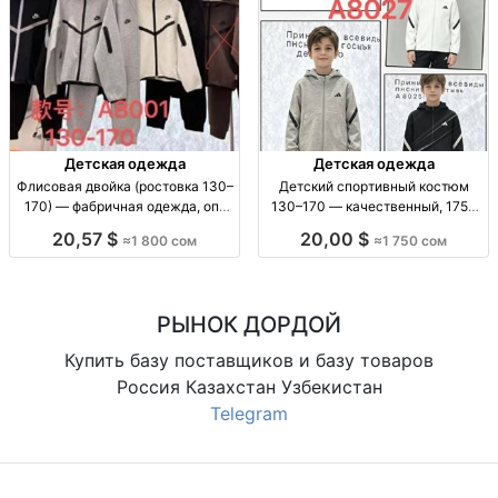
Детская одежда
Детская одежда
Флисовая двойка (ростовка 130–
Детский спортивный костюм
170) — фабричная одежда, опт
130–170 — качественный, 1750
двойка флис (флиска комплект);
сом сп.костюм детск. разм. 130–
20,57 $
20,00 $
≈1 800 сом
≈1 750 сом
рост 130–170; код 3750; 5шт/
170; унисекс/для спорта;
пачка; теплый повседневный
комфорт; качеств. ткань; для
вариант
школы, тренировок,
РЫНОК ДОРДОЙ
Купить базу поставщиков и базу товаров
Россия Казахстан Узбекистан
Telegram