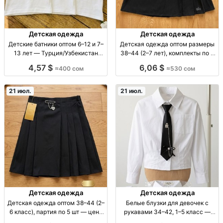
Детская одежда
Детская одежда
Детские батники оптом 6–12 и 7–
Детская одежда оптом размеры
13 лет — Турция/Узбекистан
38–44 (2–7 лет), комплекты по 4
батник детский опт; 2 рост/
шт — Турция/Узбекистан д/од
4,57 $
6,06 $
≈400 сом
≈530 сом
возраст: 6–12 л (5 шт), 7–13 л (5
опт; размеры 38–44; возр 2–7
шт); произв. Турция/Узбекистан;
лет; линейка 4шт; произв Турция/
школьна
Узбекистан
21 июл.
21 июл.
Детская одежда
Детская одежда
Детская одежда оптом 38–44 (2–
Белые блузки для девочек с
6 класс), партия по 5 шт — цена
рукавами 34–42, 1–5 класс —
400 сом дет. одежда оптом; р-р
оптом по 5 шт блузка для девочек