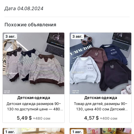
Дата 04.08.2024
Похожие объявления
3 авг.
3 авг.
Детская одежда
Детская одежда
Детская одежда размеров 90–
Товар для детей, размеры 90–
130 по доступной цене — 480
130, цена 400 сом Детский
сом Детская одежда, р-р 90–130,
товар, р-ры 90–130, 400 сом
5,49 $
4,57 $
≈480 сом
≈400 сом
480 сом
1 авг.
1 авг.