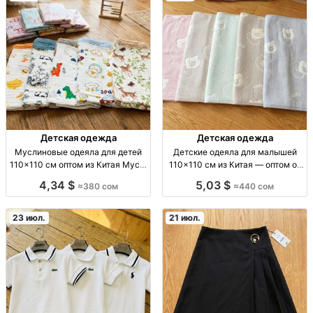
Детская одежда
Детская одежда
Муслиновые одеяла для детей
Детские одеяла для малышей
110×110 см оптом из Китая Мусл.
110×110 см из Китая — оптом от
одеяло д/детей, 110×110 см,
440 сом Дет. одеяла, Китай,
4,34 $
5,03 $
≈380 сом
≈440 сом
Китай, высокое кач., опт от 380
110×110 см, разн. расцв., опт от
сом.
440 сом, розн. 550 сом
23 июл.
21 июл.