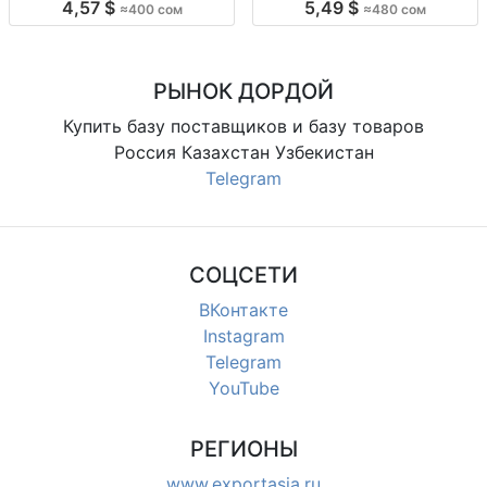
4,57 $
5,49 $
≈400 сом
≈480 сом
38–44; возраст 2–6 кл; партия 5
белая, с рукавами; разм. 34-42;
шт; произв. Турция/Узбекистан;
для 1-5 кл; опт линейка 5 шт;
цена 400 KGS/л
произв. Турция/Узбе
РЫНОК ДОРДОЙ
Купить базу поставщиков и базу товаров
Россия Казахстан Узбекистан
Telegram
СОЦСЕТИ
ВКонтакте
Instagram
Telegram
YouTube
РЕГИОНЫ
www.exportasia.ru