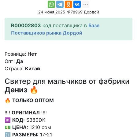
24 июня 2025 №78969 Дордой
R00002803
код поставщика в
Базе
Поставщиков рынка Дордой
Розница:
Нет
Опт:
Да
Страна:
Китай
Свитер для мальчиков от фабрики
Дениз
🔥
🔥
ТОЛЬКО ОПТОМ
‼️‼️
ОРИГИНАЛ
‼️‼️
🆔
КОД:
S380DK
💵
ЦЕНА:
1210 сом
🔢
РАЗМЕРЫ:
17-21