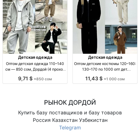
Детская одежда
Детская одежда
Оптом детская одежда 110–140
Оптом детские костюмы 120–160:
см — 850 сом, Дордой (4 проход
130–170 по 1000 опт дет.
38 с) опт детская одежда; рост
костюмы; р-р 120–160 см; 130–
9,71 $
11,43 $
≈850 сом
≈1 000 сом
110–140 см; цена 850 сом;
170 по 1000; сезонная одежда,
Дордой Восток 4 проход 38 с
костюм комплект
РЫНОК ДОРДОЙ
Купить базу поставщиков и базу товаров
Россия Казахстан Узбекистан
Telegram