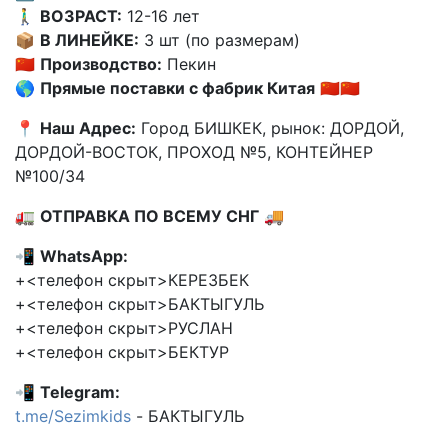
🚶‍♂️
ВОЗРАСТ:
12-16 лет
📦
В ЛИНЕЙКЕ:
3 шт (по размерам)
🇨🇳
Производство:
Пекин
🌎
Прямые поставки с фабрик Китая
🇨🇳🇨🇳
📍
Наш Адрес:
Город БИШКЕК, рынок: ДОРДОЙ,
ДОРДОЙ-ВОСТОК, ПРОХОД №5, КОНТЕЙНЕР
№100/34
🚛
ОТПРАВКА ПО ВСЕМУ СНГ
🚚
📲
WhatsApp:
+<телефон скрыт>КЕРЕЗБЕК
+<телефон скрыт>БАКТЫГУЛЬ
+<телефон скрыт>РУСЛАН
+<телефон скрыт>БЕКТУР
📲
Telegram:
t.me/Sezimkids
- БАКТЫГУЛЬ