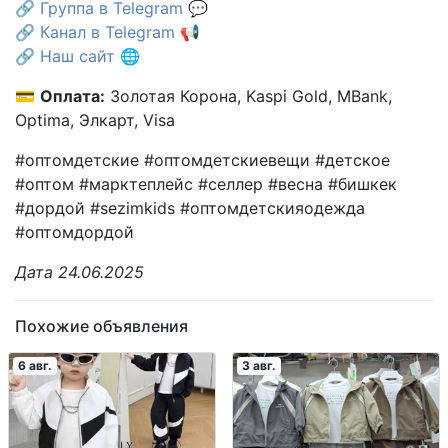
🔗
Группа в Telegram
💬
🔗
Канал в Telegram
📢
🔗
Наш сайт
🌐
💳
Оплата:
Золотая Корона, Kaspi Gold, MBank,
Optima, Элкарт, Visa
#оптомдетские #оптомдетскиевещи #детское
#оптом #марктеплейс #селлер #весна #бишкек
#дордой #sezimkids #оптомдетскияодежда
#оптомдордой
Дата 24.06.2025
Похожие объявления
6 авг.
3 авг.