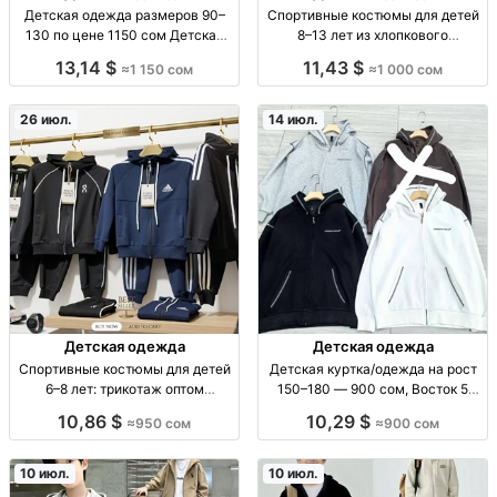
Детская одежда размеров 90–
Спортивные костюмы для детей
130 по цене 1150 сом Детская
8–13 лет из хлопкового
одежда, р-ры 90–130, 1150 сом.
трикотажа оптом — линейка по 5
13,14 $
11,43 $
≈1 150 сом
≈1 000 сом
шт дет. спортивн. костюм
(куртка+брюки) хб трикотаж,
размеры 8-13 лет, в линейке 5 шт,
26 июл.
14 июл.
повседневный/спо
Детская одежда
Детская одежда
Спортивные костюмы для детей
Детская куртка/одежда на рост
6–8 лет: трикотаж оптом
150–180 — 900 сом, Восток 5
(упаковка по 4 шт) — 950 сом
проход 100/24 дет. одежда для
10,86 $
10,29 $
≈950 сом
≈900 сом
Спорт.костюм дет. трикотаж 6–8
подростков; рост 150-180 см;
лет, упак./линейка по 4 шт,
900 сом; рынок «Восток» 5
школьный/спорт, повседневный.
проход 100/24; из Китая; для
10 июл.
10 июл.