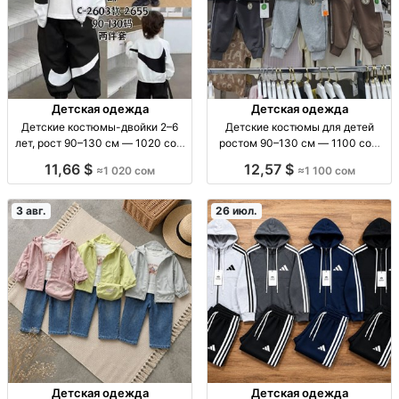
Детская одежда
Детская одежда
Детские костюмы-двойки 2–6
Детские костюмы для детей
лет, рост 90–130 см — 1020 сом
ростом 90–130 см — 1100 сом
Детский костюм-двойка, 2–6 лет,
Детские костюмы, рост 90–130
11,66 $
12,57 $
≈1 020 сом
≈1 100 сом
рост 90–130 см, пр-во Китай.
см, 1100 сом
3 авг.
26 июл.
Детская одежда
Детская одежда