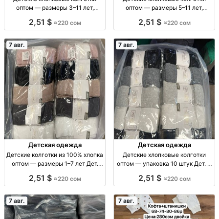
оптом — размеры 3–11 лет,
оптом — размеры 5–11 лет,
упаковка 10 штук Дет. х/б
упаковка 10 штук Дет. х/б
2,51 $
2,51 $
≈220 сом
≈220 сом
колготки оптом, р-ры 3–11 лет,
колготки, р-р 5–7, 7–9, 9–11 лет,
уп. 10 шт.
уп. 10 шт.
7 авг.
7 авг.
Детская одежда
Детская одежда
Детские колготки из 100% хлопка
Детские хлопковые колготки
оптом — размеры 1–7 лет Дет.
оптом — упаковка 10 штук Дет. х/
хлопк. колготки, р-р 1–3, 3–5, 5–7
б колготки, р-ры 5–7, 7–9, 9–11
2,51 $
2,51 $
≈220 сом
≈220 сом
лет, уп. 10 шт.
лет, уп. 10 шт.
7 авг.
7 авг.