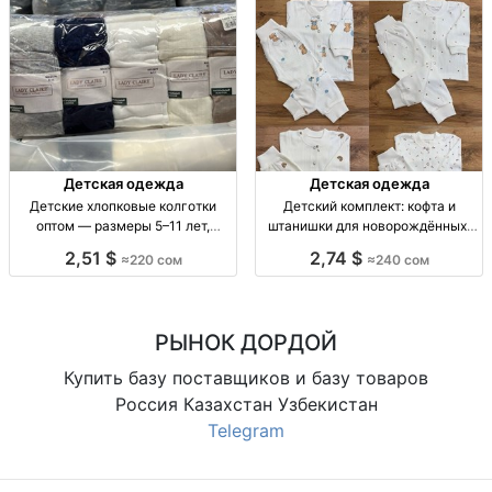
Детская одежда
Детская одежда
Детские хлопковые колготки
Детский комплект: кофта и
оптом — размеры 5–11 лет,
штанишки для новорождённых,
упаковка 10 штук Дет. хлопк.
размеры 62–86 Детский
2,51 $
2,74 $
≈220 сом
≈240 сом
колготки, р-ры 5–7, 7–9, 9–11 лет,
комплект 2 пр.: кофта + штаны, р-
уп. 10 шт.
ры 62–86, 1 цв.
РЫНОК ДОРДОЙ
Купить базу поставщиков и базу товаров
Россия Казахстан Узбекистан
Telegram