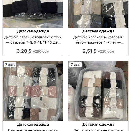
Детская одежда
Детская одежда
Детские плотные колготки оптом
Детские хлопковые колготки
— размеры 7–9, 9–11, 11–13 Дет.
оптом, размеры 1–7 лет —
плотн. колготки оптом, р-ры 7–9,
упаковка 10 штук Детские х/б
3,20 $
2,51 $
≈280 сом
≈220 сом
9–11, 11–13, уп. 10 шт., 280 сом.
колготки, р-ры 1–3, 3–5, 5–7 лет,
уп. 10 шт.
7 авг.
7 авг.
Детская одежда
Детская одежда
Детские хлопковые колготки
Детские хлопковые колготки