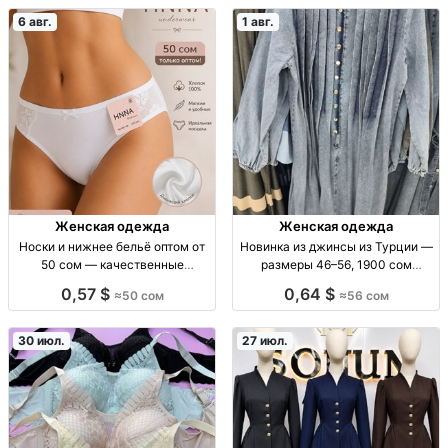
6 авг.
1 авг.
Женская одежда
Женская одежда
Носки и нижнее бельё оптом от
Новинка из джинсы из Турции —
50 сом — качественные
размеры 46–56, 1900 сом
хлопковые изделия Носки и ниж.
Новинка, джинса, Турция, р-р
0,57 $
0,64 $
≈50 сом
≈56 сом
бельё опт, хлопок, от 50 сом,
46–56, 1900 сом
доставка
30 июл.
27 июл.