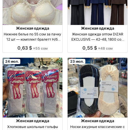
Женская одежда
Женская одежда
Нижнее белье по 55 сом за пачку
Женская одежда оптом DIZAR
12 шт — комплект бралетт Н/б,
EXCLUSIVE — 42–48, 1800 сом
бралетт; опт; цена 55 сом/пачка;
жен. одежда опт, р-ры 42–48,
0,63 $
0,55 $
≈55 сом
≈48 сом
в пачке 12 шт; повседн. бельё;
цена 1800 KGS, партия/мод.
для ассортимента и распродаж.
-1/206, производитель
24 июл.
23 июл.
Женская одежда
Женская одежда
Хлопковые школьные гольфы
Носки ажурные классические с