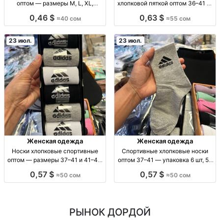
оптом — размеры M, L, XL,
хлопковой пяткой оптом 36–41 —
упаковка 12 шт гольфы школьные
упаковка 10 шт Носки жен./
0,46 $
0,63 $
≈40 сом
≈55 сом
хлопок; опт; р-ры M/L/XL; фас. 12
универс., ажурные, классика,
шт/уп; повседн. носка;
хлопк. пятка, повседневные, р-р
износостойкие
36-41, 10 пар/упак, опт
23 июл.
23 июл.
Женская одежда
Женская одежда
Носки хлопковые спортивные
Спортивные хлопковые носки
оптом — размеры 37–41 и 41–45,
оптом 37–41 — упаковка 6 шт, 50
упаковка 6 шт Носки хлопковые
сом носки спорт. хлопк., р-р 37-
0,57 $
0,57 $
≈50 сом
≈50 сом
спортивные, для спорта и
41, упаковка 6 шт, для повседн. и
повседневной носки; разм. 37–
спорт. носки оптом
41, 41–45; упак. 6 шт.
РЫНОК ДОРДОЙ