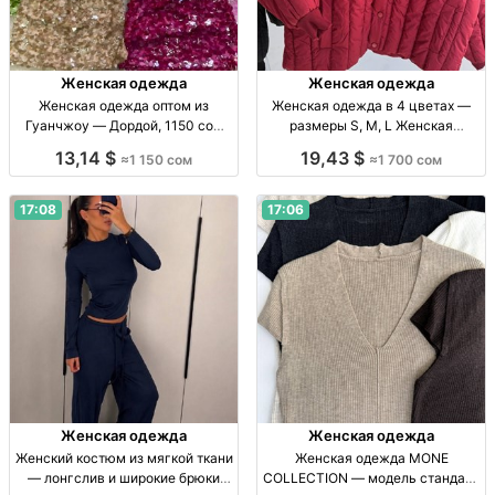
Женская одежда
Женская одежда
Женская одежда оптом из
Женская одежда в 4 цветах —
Гуанчжоу — Дордой, 1150 сом
размеры S, M, L Женская
Жен. одежда опт, Гуанчжоу,
одежда, р-ры S–L, 4 цвета,
13,14 $
19,43 $
≈1 150 сом
≈1 700 сом
Дордой АЗС Сев. 4, конт. 190/4,
новинка, собств. пр-во
1150 сом
17:08
17:06
Женская одежда
Женская одежда
Женский костюм из мягкой ткани
Женская одежда MONE
— лонгслив и широкие брюки
COLLECTION — модель стандарт