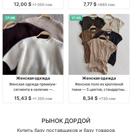
Жен. брючный костюм: лонгслив
в 6 нюдовых оттенках Женская
12,00 $
7,77 $
≈1 050 сом
≈680 сом
с дл. рукавом, широкие брюки на
одежда, р-р стандарт, 6 нюд.
резинке; мягк. ткань; цв.: серый,
оттенков, собств. пр-во, 680 сом
черн
17:06
17:05
Женская одежда
Женская одежда
Женская одежда премиум-
Женское поло из кропленой
сегмента в наличии —
ткани — 5 цветов, стандартный
ограниченная коллекция Жен.
размер Жен. поло, кроп. ткань, р-
15,43 $
8,34 $
≈1 350 сом
≈730 сом
одежда, новая, стандарт/
р стандарт, 5 цв.
премиум, собств. пр-во, в
наличии, огр. кол-во, 1350 сом
РЫНОК ДОРДОЙ
Купить базу поставщиков и базу товаров