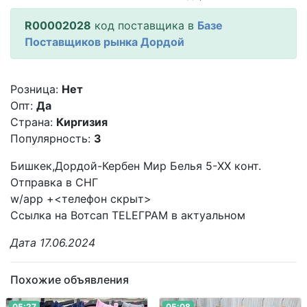
R00002028
код поставщика в
Базе
Поставщиков рынка Дордой
Розница:
Нет
Опт:
Да
Страна:
Киргизия
Популярность:
3
Бишкек,Дордой-Кербен Мир Белья 5-XX конт.
Отправка в СНГ
w/app +<телефон скрыт>
Ссылка на Вотсап TELEГРАМ в актуальном
Дата 17.06.2024
Похожие объявления
05:27
05:08