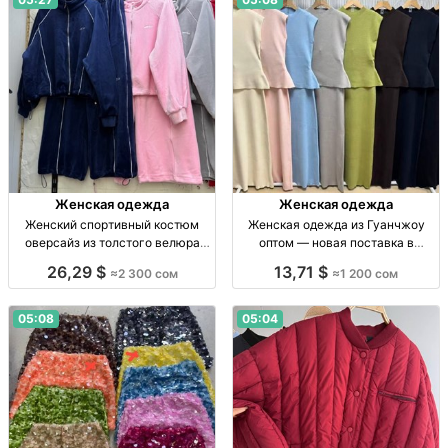
Женская одежда
Женская одежда
Женский спортивный костюм
Женская одежда из Гуанчжоу
оверсайз из толстого велюра
оптом — новая поставка в
оптом Жен. спорт. костюм
Дордое от 1200 сом Жен. одежда
26,29 $
13,71 $
≈2 300 сом
≈1 200 сом
oversize из толст. велюра, люкс,
из Гуанчжоу, высокое качество,
пр-во Гуанчжоу, опт.
1200 сом, Дордой АЗС Сев. 4,
конт. 190/4
05:08
05:04