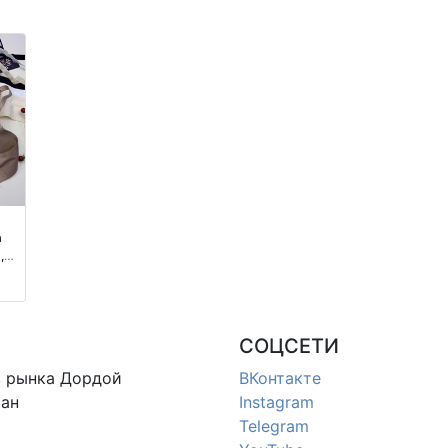
а
,
м
ия
СОЦСЕТИ
в
рынка Дордой
ВКонтакте
ан
Instagram
Telegram