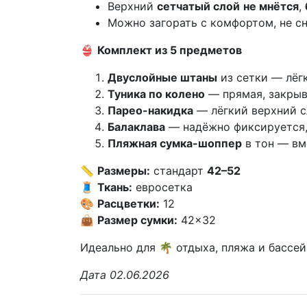
Верхний
сетчатый слой
не мнётся
,
Можно загорать с комфортом, не с
👙
Комплект из 5 предметов
Двуслойные штаны
из сетки — лёг
Туника по колено
— прямая, закрыв
Парео-накидка
— лёгкий верхний с
Балаклава
— надёжно фиксируется, 
Пляжная сумка-шоппер
в тон — вм
📏
Размеры:
стандарт
42–52
🧵
Ткань:
евросетка
🎨
Расцветки:
12
👜
Размер сумки:
42×32
Идеально для 🌴 отдыха, пляжа и бассе
Дата 02.06.2026