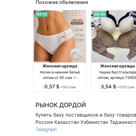
Похожие объявления
04:13
02:30
Женская одежда
Женская одежда
Носки и нижнее бельё
Чашка бюстгальтер
оптом от 50 сом —
оптом, артикул 73650
качественные хлопковые
размеры 80–90 опто
0,57 $
3,54 $
≈50 сом
≈310 сом
изделия оптом
производство Киргиз
РЫНОК ДОРДОЙ
Купить базу поставщиков и базу товаро
Россия Казахстан Узбекистан
Таджикист
Telegram