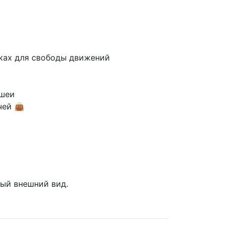
тках для свободы движений
 шеи
чей 👜
ный внешний вид.