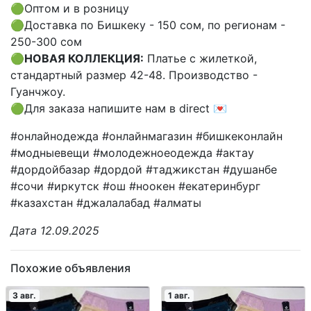
🟢Оптом и в розницу
🟢Доставка по Бишкеку - 150 сом, по регионам -
250-300 сом
🟢
НОВАЯ КОЛЛЕКЦИЯ:
Платье с жилеткой,
стандартный размер 42-48. Производство -
Гуанчжоу.
🟢Для заказа напишите нам в direct 💌
#онлайнодежда #онлайнмагазин #бишкеконлайн
#модныевещи #молодежноеодежда #актау
#дордойбазар #дордой #таджикстан #душанбе
#сочи #иркутск #ош #ноокен #екатеринбург
#казахстан #джалалабад #алматы
Дата 12.09.2025
Похожие объявления
3 авг.
1 авг.