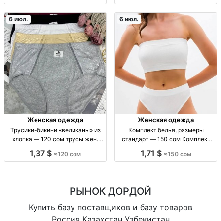
производство КНР.
линейка, комфорт, повседневные,
упаковка
6 июл.
6 июл.
Женская одежда
Женская одежда
Трусики-бикини «великаны» из
Комплект белья, размеры
хлопка — 120 сом трусы жен.
стандарт — 150 сом Комплект
хлопк. «великаны», повседн.
белья, стандарт р-р,
1,37 $
1,71 $
≈120 сом
≈150 сом
носка, дышащая ткань, удобн.
повседневное, комфорт
посадка
РЫНОК ДОРДОЙ
Купить базу поставщиков и базу товаров
Россия Казахстан Узбекистан