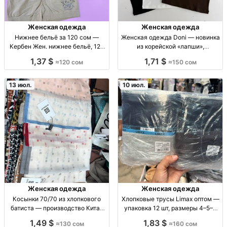
Женская одежда
Женская одежда
Нижнее бельё за 120 сом —
Женская одежда Doni — новинка
Кербен Жен. нижнее бельё, 120
из корейской «лапши»,
сом, Кербен
идеальная посадка,
1,37 $
1,71 $
≈120 сом
≈150 сом
производство Бишкек жен.
одежда, новинка; ткань: корейск.
трикотаж «лапша»; посадка:
13 июл.
10 июл.
идеальная; произв.: Бишкек;
размер:
Женская одежда
Женская одежда
Косынки 70/70 из хлопкового
Хлопковые трусы Limax оптом —
батиста — производство Китай
упаковка 12 шт, размеры 4–5–6
Косынка 70/70, хб батист, х/б,
XL трусы хлопковые Limax, опт,
1,49 $
1,83 $
≈130 сом
≈160 сом
повседневный платок,
разм: 4/5/6/XL, жен/муж базовая