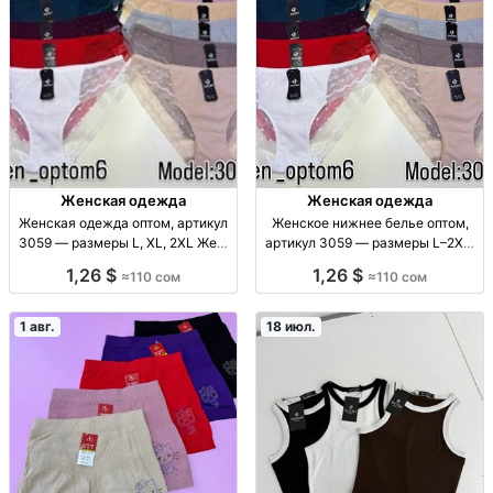
Женская одежда
Женская одежда
Женская одежда оптом, артикул
Женское нижнее белье оптом,
3059 — размеры L, XL, 2XL Жен.
артикул 3059 — размеры L–2XL,
одежда, арт. 3059, р-ры L–2XL,
Бишкек Жен. нижн. бельё оптом,
1,26 $
1,26 $
≈110 сом
≈110 сом
уп. 12 шт., 110 сом/шт.
арт. 3059, р-ры L–2XL, уп. 12 шт.,
110 сом/шт.
1 авг.
18 июл.