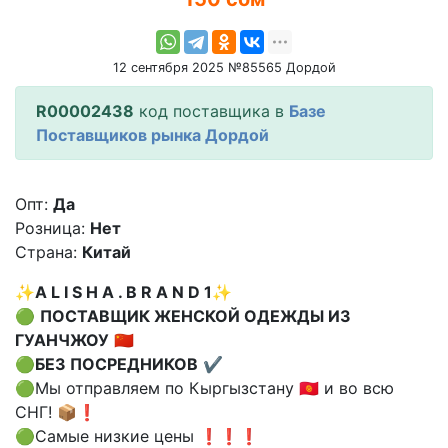
12 сентября 2025 №85565 Дордой
R00002438
код поставщика в
Базе
Поставщиков рынка Дордой
Опт:
Да
Розница:
Нет
Страна:
Китай
✨
A L I S H A . B R A N D 1
✨
🟢
ПОСТАВЩИК ЖЕНСКОЙ ОДЕЖДЫ ИЗ
ГУАНЧЖОУ
🇨🇳
🟢
БЕЗ ПОСРЕДНИКОВ
✔️
🟢Мы отправляем по Кыргызстану 🇰🇬 и во всю
СНГ! 📦❗️
🟢Самые низкие цены ❗️❗️❗️