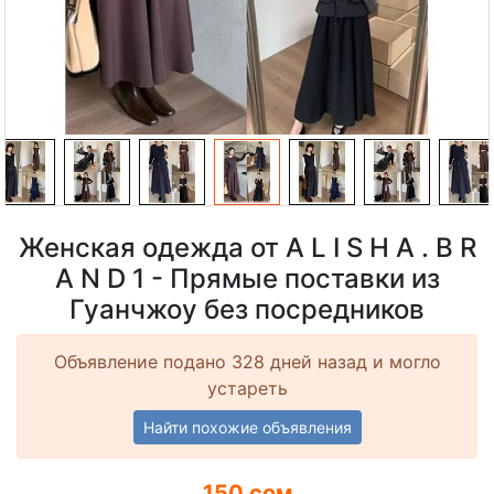
Женская одежда от A L I S H A . B R
A N D 1 - Прямые поставки из
Гуанчжоу без посредников
Объявление подано 328 дней назад и могло
устареть
Найти похожие объявления
150 сом