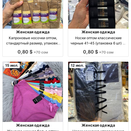
Женская одежда
Женская одежда
Капроновые носочки оптом,
Носки оптом классические
стандартный размер, упаковка
черные 41–45 (упаковка 6 шт) —
10 пар Капрон. носочки, р-р
качество и оптовая цена носки
0,80 $
0,80 $
≈70 сом
≈70 сом
стандарт, опт, уп. 10 пар — 70
оптом, черные, классика, р.41-
сом
45, упак.6шт, цена за упаковку,
повседневные
15 июл.
12 июл.
Женская одежда
Женская одежда