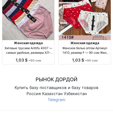
Женская одежда
Женская одежда
Хитовые трусики Anttifu 4007 —
Женское белье оптом Артикул
самые удобные, размеры ХЛ–
1410, размер F — 90 сом Жен.
3ХЛ жен. трусики повседн.
нижнее бельё, опт. Артикул 1410.
1,03 $
1,03 $
≈90 сом
≈90 сом
стайл, комфортная посадка; арт.
Размер F. Упак.: 10 шт. Цена: 90
4007; размеры: XL/XXL/XXXL; без
KGS.
брендов в опис
РЫНОК ДОРДОЙ
Купить базу поставщиков и базу товаров
Россия Казахстан Узбекистан
Telegram