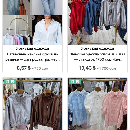
Женская одежда
Женская одежда
Сатиновые женские брюки на
Женская одежда оптом из Китая
резинке — хит продаж, размеры
— стандарт, 1700 сом Жен.
S–M Жен. сатин. брюки на
одежда оптом, стандарт, Китай,
8,57 $
19,43 $
≈750 сом
≈1 700 сом
резинке, заниж. талия, цв.: чёрн.,
1700 сом, поставки по СНГ
шоколад, шампань, голубой; р-р
S–M.
18:19
18:19