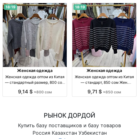
СНГ.
18:19
18:19
Женская одежда
Женская одежда
Женская одежда оптом из Китая
Женская одежда оптом из Китая
— стандартный размер, 800 сом
— стандарт, 850 сом Жен.
Жен. одежда оптом, стандарт,
одежда оптом, р-р стандарт,
9,14 $
9,71 $
≈800 сом
≈850 сом
Китай, 800 сом, отправка по СНГ
Китай, 850 сом.
РЫНОК ДОРДОЙ
Купить базу поставщиков и базу товаров
Россия Казахстан Узбекистан