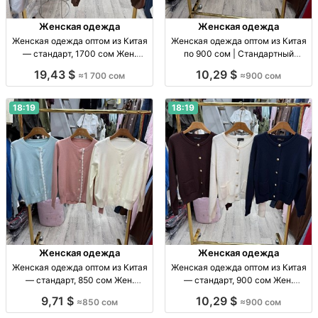
Женская одежда
Женская одежда
Женская одежда оптом из Китая
Женская одежда оптом из Китая
— стандарт, 1700 сом Жен.
по 900 сом | Стандартный
одежда оптом, Китай, стандарт,
размер Жен. одежда оптом, р-р
19,43 $
10,29 $
≈1 700 сом
≈900 сом
1700 сом, поставки по СНГ.
стандарт, Китай, 900 сом/шт.
18:19
18:19
Женская одежда
Женская одежда
Женская одежда оптом из Китая
Женская одежда оптом из Китая
— стандарт, 850 сом Жен.
— стандарт, 900 сом Жен.
одежда оптом, Китай, стандарт,
одежда опт, стандарт, Китай, 900
9,71 $
10,29 $
≈850 сом
≈900 сом
прямые поставки, отправка по
сом; отправка по СНГ