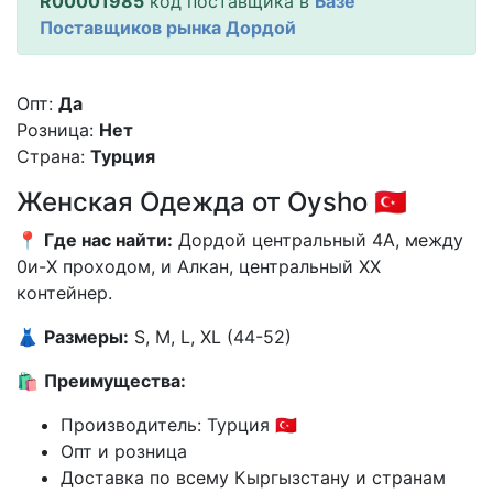
R00001985
код поставщика в
Базе
Поставщиков рынка Дордой
Опт:
Да
Розница:
Нет
Страна:
Турция
Женская Одежда от Oysho 🇹🇷
📍
Где нас найти:
Дордой центральный 4А, между
0и-X проходом, и Алкан, центральный XX
контейнер.
👗
Размеры:
S, M, L, XL (44-52)
🛍️
Преимущества:
Производитель: Турция 🇹🇷
Опт и розница
Доставка по всему Кыргызстану и странам