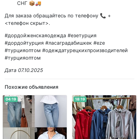
СНГ 📦🚚
Для заказа обращайтесь по телефону 📞 +
<телефон скрыт>.
#дордойженскаяодежда #езетурция
#дордойтурция #ласаградабишкек #eze
#турцияоптом #одеждатурецкихпроизводителей
#турцияоптом
Дата 07.10.2025
Похожие объявления
04:19
18:19