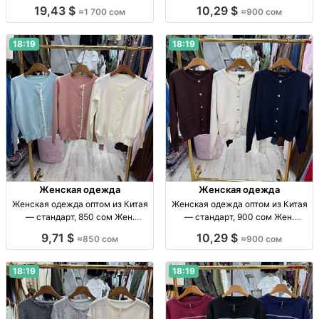
одежда оптом, Китай, стандарт,
размер Жен. одежда оптом, р-р
19,43 $
10,29 $
≈1 700 сом
≈900 сом
1700 сом, поставки по СНГ.
стандарт, Китай, 900 сом/шт.
18:19
18:19
Женская одежда
Женская одежда
Женская одежда оптом из Китая
Женская одежда оптом из Китая
— стандарт, 850 сом Жен.
— стандарт, 900 сом Жен.
одежда оптом, Китай, стандарт,
одежда опт, стандарт, Китай, 900
9,71 $
10,29 $
≈850 сом
≈900 сом
прямые поставки, отправка по
сом; отправка по СНГ
СНГ.
18:19
18:19