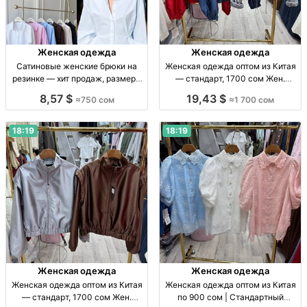
Женская одежда
Женская одежда
Сатиновые женские брюки на
Женская одежда оптом из Китая
резинке — хит продаж, размеры
— стандарт, 1700 сом Жен.
S–M Жен. сатин. брюки на
одежда оптом, стандарт, Китай,
8,57 $
19,43 $
≈750 сом
≈1 700 сом
резинке, заниж. талия, цв.: чёрн.,
1700 сом, поставки по СНГ
шоколад, шампань, голубой; р-р
S–M.
18:19
18:19
Женская одежда
Женская одежда
Женская одежда оптом из Китая
Женская одежда оптом из Китая
— стандарт, 1700 сом Жен.
по 900 сом | Стандартный