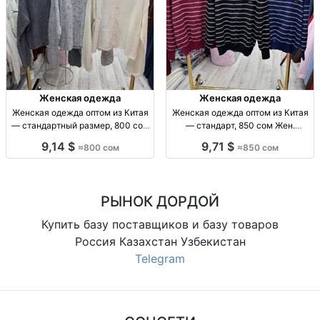
Женская одежда
Женская одежда
Женская одежда оптом из Китая
Женская одежда оптом из Китая
— стандартный размер, 800 сом
— стандарт, 850 сом Жен.
Жен. одежда оптом, стандарт,
одежда оптом, р-р стандарт,
9,14 $
9,71 $
≈800 сом
≈850 сом
Китай, 800 сом, отправка по СНГ
Китай, 850 сом.
РЫНОК ДОРДОЙ
Купить базу поставщиков и базу товаров
Россия Казахстан Узбекистан
Telegram