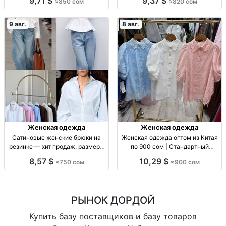
9,71 $
9,37 $
≈850 сом
≈820 сом
Трикотажная футболка-поло,
oversize, хлопок, подплечники,
мягкая вязка, пастельные
завязки на талии, р-р 42–44, нов.
оттенки, опт.
9 авг.
8 авг.
Женская одежда
Женская одежда
Сатиновые женские брюки на
Женская одежда оптом из Китая
резинке — хит продаж, размеры
по 900 сом | Стандартный
S–M Жен. сатин. брюки на
размер Жен. одежда оптом, р-р
8,57 $
10,29 $
≈750 сом
≈900 сом
резинке, заниж. талия, цв.: чёрн.,
стандарт, Китай, 900 сом/шт.
шоколад, шампань, голубой; р-р
S–M.
РЫНОК ДОРДОЙ
Купить базу поставщиков и базу товаров