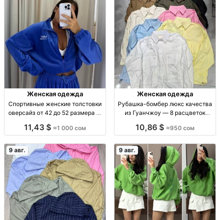
Женская одежда
Женская одежда
Спортивные женские толстовки
Рубашка-бомбер люкс качества
оверсайз от 42 до 52 размера —
из Гуанчжоу — 8 расцветок
7 цветов Жен. спорт. толстовка,
Рубашка-бомбер, люкс,
11,43 $
10,86 $
≈1 000 сом
≈950 сом
р-р 42–52, 7 цветов, отл. кач-во,
Гуанчжоу, р-р стандарт, 8 расцв.
лимит. кол-во, 1000 сом
9 авг.
9 авг.