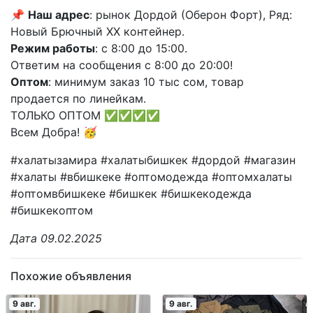
📌
Наш адрес
: рынок Дордой (Оберон Форт), Ряд:
Новый Брючный XX контейнер.
Режим работы
: с 8:00 до 15:00.
Ответим на сообщения с 8:00 до 20:00!
Оптом
: минимум заказ 10 тыс сом, товар
продается по линейкам.
ТОЛЬКО ОПТОМ ✅✅✅✅
Всем Добра! 🥳
#халатызамира #халатыбишкек #дордой #магазин
#халаты #вбишкеке #оптомодежда #оптомхалаты
#оптомвбишкеке #бишкек #бишкекодежда
#бишкекоптом
Дата 09.02.2025
Похожие объявления
9 авг.
9 авг.