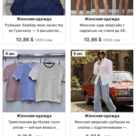
Женская одежда
Женская одежда
Рубашка-бомбер люкс качества
Женское худи оверсайз с
из Гуанчжоу — 5 расцветок,
надписью на спине до 48
размер стандарт Рубашка-
размера — оптом Жен. худи с
10,86 $
10,86 $
≈950 сом
≈950 сом
бомбер, люкс, Гуанчжоу, р-р
надписью на спине, р-р стандарт
стандарт, 5 расцв.
до 48, пр-во Гуанчжоу, опт от 3
шт.
9 авг.
9 авг.
Женская одежда
Женская одежда
Трикотажная футболка-поло
Женская оверсайз-рубашка из
оптом — мягкая вязка и
хлопка с подплечниками —
пастельные оттенки
размеры 42–44 Жен. рубашка