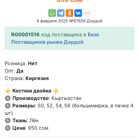
9 февраля 2025 №67659 Дордой
R00001516
код поставщика в
Базе
Поставщиков рынка Дордой
Розница:
Нет
Опт:
Да
Страна:
Киргизия
⚜️
Костюм двойка
⚜️
🔘
Производство
: Кыргызстан
🔘
Размеры
: 50, 52, 54, 56 (большимерка, в пачке 4
шт)
🔘
Ткань
: Лён
🔘
Цена
: 950 сом