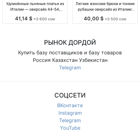
Удлинённые льняные платья из
Легкие женские брюки и тонкие
Италии — оверсайз 44–54,
рубашки оверсайз из Италии:
малина, шоколад, красный,
черный и шоколад брюки
41,14 $
40,00 $
≈3 600 сом
≈3 500 сом
синий, молочный Платье удлин.
женские оверсайз (44–54),
из льна, итал. производство,
легкие, черный/шоколад;
оверсайз (44–54), цвета: малина/
рубашка тонкая Италия,
шоколад/красный/синий/мол
свободная посадка; оп
РЫНОК ДОРДОЙ
Купить базу поставщиков и базу товаров
Россия Казахстан Узбекистан
Telegram
СОЦСЕТИ
ВКонтакте
Instagram
Telegram
YouTube