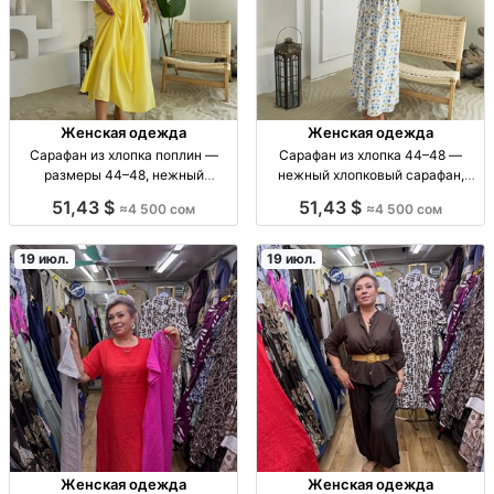
Женская одежда
Женская одежда
Сарафан из хлопка поплин —
Сарафан из хлопка 44–48 —
размеры 44–48, нежный
нежный хлопковый сарафан,
повседневный образ и на особый
размеры 44 46 48 Сарафан
51,43 $
51,43 $
≈4 500 сом
≈4 500 сом
случай сарафан; поплин (хлопок);
женский, хлопок (коттон) 🌿;
жен.; повседн./праздн.; р.44–48;
расцветки: разные; размеры 44–
натуральная ткань; лёгкий крой
48; стиль: casual/лето; посадка:
19 июл.
19 июл.
Женская одежда
Женская одежда