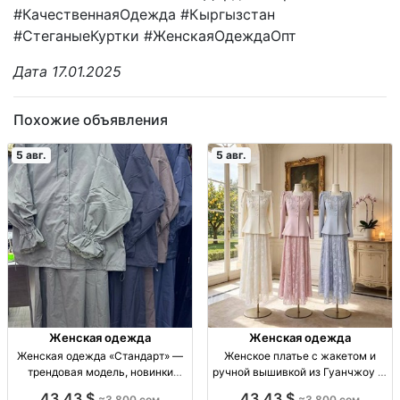
#КачественнаяОдежда #Кыргызстан
#СтеганыеКуртки #ЖенскаяОдеждаОпт
Дата 17.01.2025
Похожие объявления
5 авг.
5 авг.
Женская одежда
Женская одежда
Женская одежда «Стандарт» —
Женское платье с жакетом и
трендовая модель, новинки
ручной вышивкой из Гуанчжоу —
каждую неделю Жен. одежда
опт 3800 сом Жен. комплект:
43,43 $
43,43 $
≈3 800 сом
≈3 800 сом