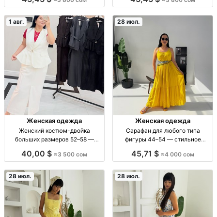
«Стандарт», тренд. модель,
платье + жакет с ручн.
новинки еженед., 3800 сом,
вышивкой, люкс, Гуанчжоу, р-ры
Дордой
M–2XL, опт.
1 авг.
28 июл.
Женская одежда
Женская одежда
Женский костюм-двойка
Сарафан для любого типа
больших размеров 52–58 —
фигуры 44–54 — стильное
оптом и в розницу Женский
платье без рукавов | Бишkек
40,00 $
45,71 $
≈3 500 сом
≈4 000 сом
костюм-двойка, р-р 52–58, опт/
Сарафан женский без рукавов,
розница
универсальный крой для любого
типа фигуры. Размеры 44–54.
28 июл.
28 июл.
Стиль casual,