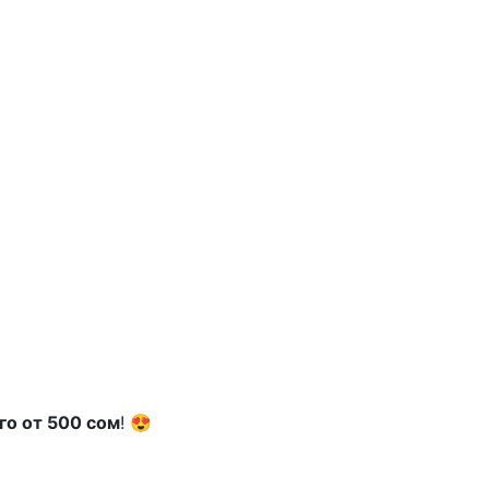
го от 500 сом
! 😍