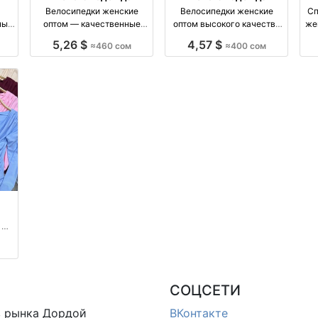
Велосипедки женские
Велосипедки женские
Сп
ный
оптом — качественные
оптом высокого качества
же
раз
шорты, размеры S–L оптом
— размеры S, M, L оптом
S, M, 
5,26 $
4,57 $
≈460 сом
≈400 сом
производство Киргизия
производство Киргизия
 —
ия
СОЦСЕТИ
в
рынка Дордой
ВКонтакте