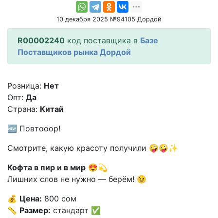
10 декабря 2025 №94105 Дордой
R00002240
код поставщика в
Базе
Поставщиков рынка Дордой
Розница:
Нет
Опт:
Да
Страна:
Китай
🆕 Повтооор!
Смотрите, какую красоту получили 🤪🤪✨
Кофта в пир и в мир
😍💫
Лишних слов не нужно — берём! 😉
💰
Цена:
800 сом
📏
Размер:
стандарт ✅