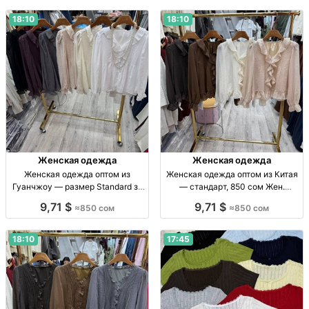
18:10
18:10
Женская одежда
Женская одежда
Женская одежда оптом из
Женская одежда оптом из Китая
Гуанчжоу — размер Standard за
— стандарт, 850 сом Жен.
850 сом Женская одежда оптом,
одежда опт, Китай, р-р стандарт,
9,71 $
9,71 $
≈850 сом
≈850 сом
р-р Standard, поставка из
850 сом, поставки из Гуанчжоу.
Гуанчжоу, 850 сом
18:10
17:45