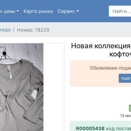
и цены
Карта
рынка
Сервис
ежда
Номер: 78229
Новая коллекция
кофто
Объявление подан
Найт
13 и
R00005438
код поста