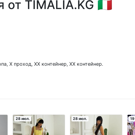
 от TIMALIA.KG 🇮🇹
па, X проход, XX контейнер, XX контейнер.
28 июл.
28 июл.
19