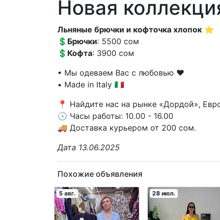
Новая коллекция
Льняные брючки и кофточка хлопок
⭐️
💲
Брючки
: 5500 сом
💲
Кофта
: 3900 сом
• Мы одеваем Вас с любовью ❤️
• Made in Italy 🇮🇹
📍 Найдите нас на рынке «Дордой», Евро
🕓 Часы работы: 10.00 - 16.00
🚚 Доставка курьером от 200 сом.
Дата 13.06.2025
Похожие объявления
5 авг.
28 июл.