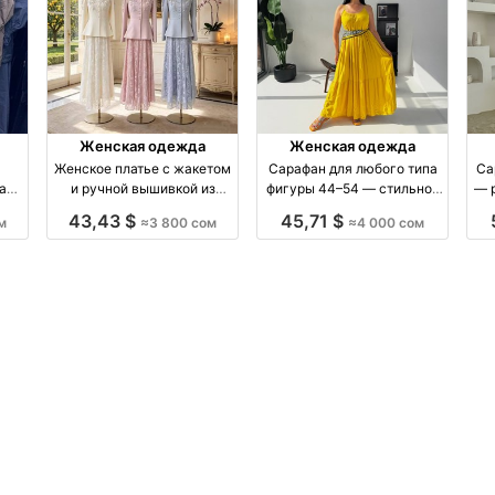
Женская одежда
Женская одежда
Женское платье с жакетом
Сарафан для любого типа
Са
ая
и ручной вышивкой из
фигуры 44–54 — стильное
— 
ую
Гуанчжоу — опт 3800 сом
платье без рукавов |
по
43,43 $
45,71 $
м
≈3 800 сом
≈4 000 сом
оптом производство Китай
Бишkек производство
Киргизия
п