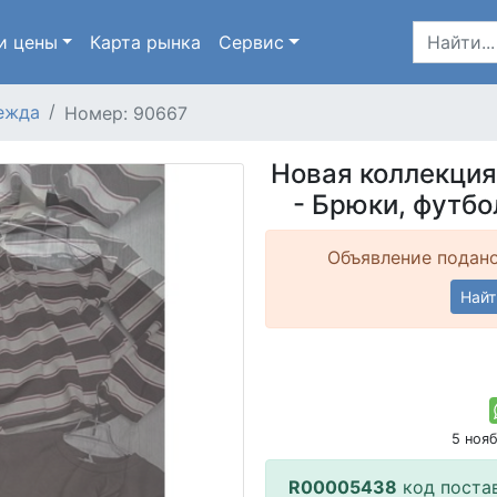
и цены
Карта
рынка
Сервис
ежда
Номер: 90667
Новая коллекция
- Брюки, футбо
Объявление подано
Найт
5 ноя
R00005438
код поста