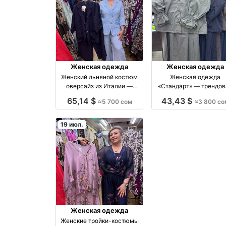
Женская одежда
Женская одежда
Женский льняной костюм
Женская одежда
оверсайз из Италии —
«Стандарт» — трендов
размеры 44–52
модель, новинки кажд
65,14 $
43,43 $
≈5 700 сом
≈3 800 со
производство Киргизия
неделю производство
Киргизия
19 июл.
Женская одежда
Женские тройки-костюмы