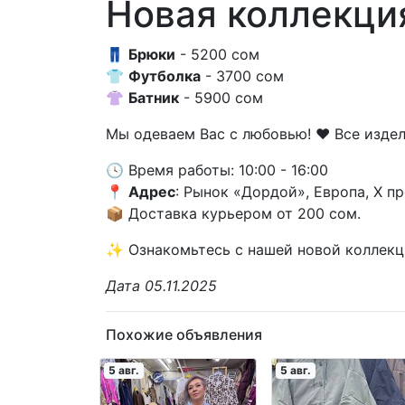
Новая коллекци
👖
Брюки
- 5200 сом
👕
Футболка
- 3700 сом
👚
Батник
- 5900 сом
Мы одеваем Вас с любовью! ❤️ Все изде
🕓 Время работы: 10:00 - 16:00
📍
Адрес
: Рынок «Дордой», Европа, X п
📦 Доставка курьером от 200 сом.
✨ Ознакомьтесь с нашей новой коллекц
Дата 05.11.2025
Похожие объявления
5 авг.
5 авг.