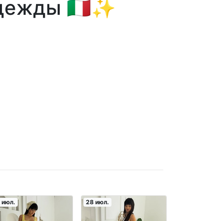
дежды 🇮🇹✨
 июл.
28 июл.