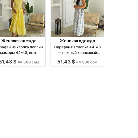
Женская одежда
Женская одежда
рафан из хлопка поплин
Сарафан из хлопка 44–48
размеры 44–48, нежный
— нежный хлопковый
вседневный образ и на
сарафан, размеры 44 46 48
51,43 $
51,43 $
≈4 500 сом
≈4 500 сом
особый случай
производство Киргизия
роизводство Киргизия