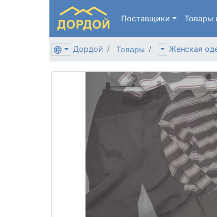
Поставщики
Товары
Дордой
Женская од
Товары