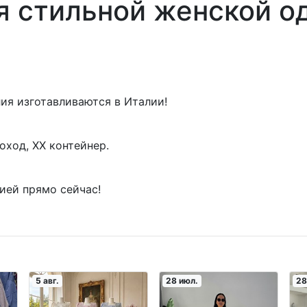
я стильной женской о
лия изготавливаются в Италии!
роход, XX контейнер.
ией прямо сейчас!
5 авг.
28 июл.
28