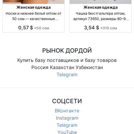
Женская одежда
Женская одежда
Носки и нижнее бельё оптом от
Чашка бюстгальтера оптом,
50 сом — качественные
артикул 73650, размеры 80–90
хлопковые изделия Носки и ниж.
Чашка C, тонкая, р-р 80/85/90,
0,57 $
3,54 $
≈50 сом
≈310 сом
бельё опт, хлопок, от 50 сом,
арт. 73650, уп. 6 шт., опт
доставка
РЫНОК ДОРДОЙ
Купить базу поставщиков и базу товаров
Россия Казахстан Узбекистан
Telegram
СОЦСЕТИ
ВКонтакте
Instagram
Telegram
YouTube