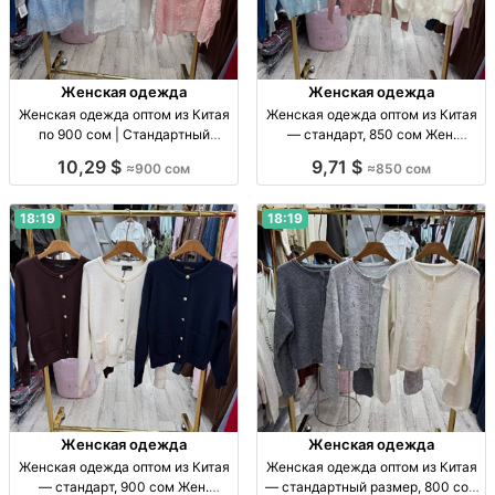
Женская одежда
Женская одежда
Женская одежда оптом из Китая
Женская одежда оптом из Китая
по 900 сом | Стандартный
— стандарт, 850 сом Жен.
размер Жен. одежда оптом, р-р
одежда оптом, Китай, стандарт,
10,29 $
9,71 $
≈900 сом
≈850 сом
стандарт, Китай, 900 сом/шт.
прямые поставки, отправка по
СНГ.
18:19
18:19
Женская одежда
Женская одежда
Женская одежда оптом из Китая
Женская одежда оптом из Китая
— стандарт, 900 сом Жен.
— стандартный размер, 800 сом