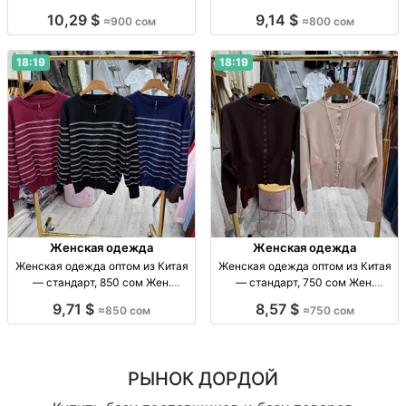
одежда опт, стандарт, Китай, 900
Жен. одежда оптом, стандарт,
10,29 $
9,14 $
≈900 сом
≈800 сом
сом; отправка по СНГ
Китай, 800 сом, отправка по СНГ
18:19
18:19
Женская одежда
Женская одежда
Женская одежда оптом из Китая
Женская одежда оптом из Китая
— стандарт, 850 сом Жен.
— стандарт, 750 сом Жен.
одежда оптом, р-р стандарт,
одежда опт, Китай, стандарт, 750
9,71 $
8,57 $
≈850 сом
≈750 сом
Китай, 850 сом.
сом
РЫНОК ДОРДОЙ