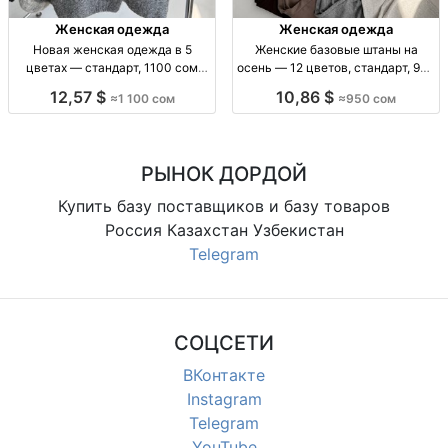
Женская одежда
Женская одежда
Новая женская одежда в 5
Женские базовые штаны на
цветах — стандарт, 1100 сом
осень — 12 цветов, стандарт, 950
Жен. одежда, новинка, стандарт,
сом Жен. баз. штаны, осень, р-р
12,57 $
10,86 $
≈1 100 сом
≈950 сом
5 цв., огр. партия, 1100 сом
стандарт, 12 цв., собств. пр-во,
950 сом
РЫНОК ДОРДОЙ
Купить базу поставщиков и базу товаров
Россия Казахстан Узбекистан
Telegram
СОЦСЕТИ
ВКонтакте
Instagram
Telegram
YouTube