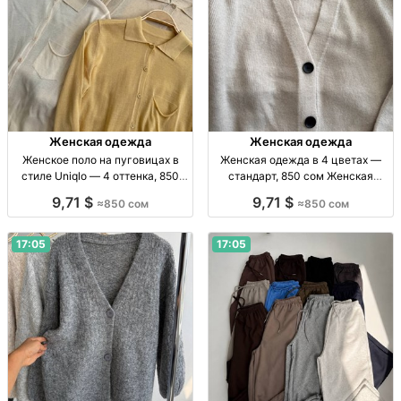
Женская одежда
Женская одежда
Женское поло на пуговицах в
Женская одежда в 4 цветах —
стиле Uniqlo — 4 оттенка, 850
стандарт, 850 сом Женская
сом Жен. поло на пуговицах,
одежда, 4 цвета, р-р стандарт,
9,71 $
9,71 $
≈850 сом
≈850 сом
стандартный р-р, 4 оттенка,
собств. пр-во, 850 сом
мягкая износостойкая ткань, 850
сом.
17:05
17:05