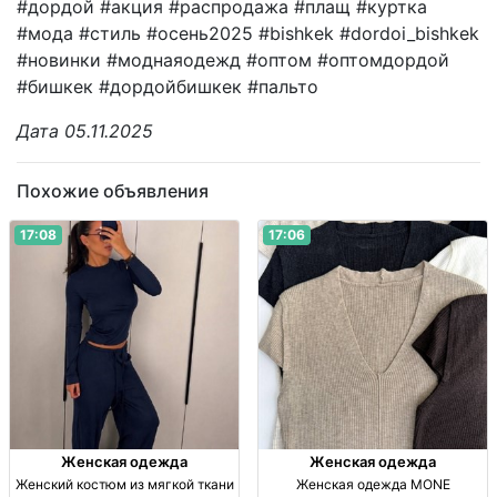
#дордой #акция #распродажа #плащ #куртка
#мода #стиль #осень2025 #bishkek #dordoi_bishkek
#новинки #моднаяодежд #оптом #оптомдордой
#бишкек #дордойбишкек #пальто
Дата 05.11.2025
Похожие объявления
17:08
17:06
Женская одежда
Женская одежда
Женский костюм из мягкой ткани
Женская одежда MONE