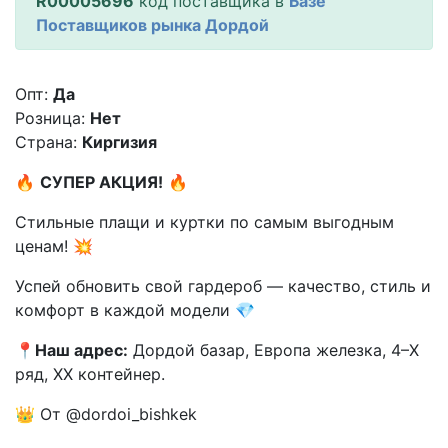
R00005696
код поставщика в
Базе
Поставщиков рынка Дордой
Опт:
Да
Розница:
Нет
Страна:
Киргизия
🔥
СУПЕР АКЦИЯ!
🔥
Стильные плащи и куртки по самым выгодным
ценам! 💥
Успей обновить свой гардероб — качество, стиль и
комфорт в каждой модели 💎
📍
Наш адрес:
Дордой базар, Европа железка, 4–X
ряд, XX контейнер.
👑 От @dordoi_bishkek