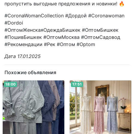
пропустить выгодные предложения и новинки! 🔥
#CoronaWomanCollection #Дордой #Coronawoman
#Dordoi
#ОптомЖенскаяОдеждаБишкек #ОптомБишкек
#ПошивБишкек #ОптомМосква #ОптомСадовод
#Рекомендации #Рек #Оптом #Optom
Дата 17.01.2025
Похожие объявления
18:00
17:51