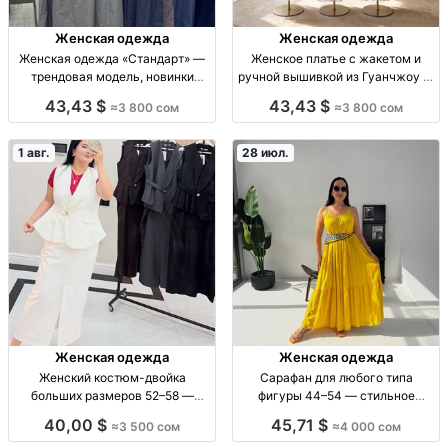
Женская одежда
Женская одежда
Женская одежда «Стандарт» —
Женское платье с жакетом и
трендовая модель, новинки
ручной вышивкой из Гуанчжоу —
каждую неделю Жен. одежда
опт 3800 сом Жен. комплект:
43,43 $
43,43 $
≈3 800 сом
≈3 800 сом
«Стандарт», тренд. модель,
платье + жакет с ручн.
новинки еженед., 3800 сом,
вышивкой, люкс, Гуанчжоу, р-ры
Дордой
M–2XL, опт.
1 авг.
28 июл.
Женская одежда
Женская одежда
Женский костюм-двойка
Сарафан для любого типа
больших размеров 52–58 —
фигуры 44–54 — стильное
оптом и в розницу Женский
платье без рукавов | Бишkек
40,00 $
45,71 $
≈3 500 сом
≈4 000 сом
костюм-двойка, р-р 52–58, опт/
Сарафан женский без рукавов,