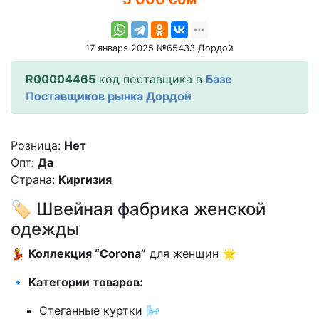
17 января 2025 №65433 Дордой
R00004465
код поставщика в
Базе
Поставщиков рынка Дордой
Розница:
Нет
Опт:
Да
Страна:
Киргизия
🏷️ Швейная фабрика женской
одежды
💃
Коллекция “Corona”
для женщин 🌟
🔹
Категории товаров:
Стеганные куртки 🌬️