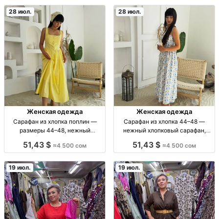
розница
универсальный крой для любого
типа фигуры. Размеры 44–54.
28 июл.
28 июл.
Стиль casual,
Женская одежда
Женская одежда
Сарафан из хлопка поплин —
Сарафан из хлопка 44–48 —
размеры 44–48, нежный
нежный хлопковый сарафан,
повседневный образ и на особый
размеры 44 46 48 Сарафан
51,43 $
51,43 $
≈4 500 сом
≈4 500 сом
случай сарафан; поплин (хлопок);
женский, хлопок (коттон) 🌿;
жен.; повседн./праздн.; р.44–48;
расцветки: разные; размеры 44–
натуральная ткань; лёгкий крой
48; стиль: casual/лето; посадка:
19 июл.
19 июл.