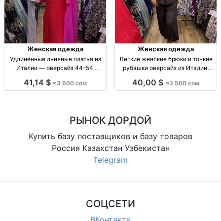
Женская одежда
Женская одежда
Удлинённые льняные платья из
Легкие женские брюки и тонкие
Италии — оверсайз 44–54,
рубашки оверсайз из Италии:
малина, шоколад, красный,
черный и шоколад брюки
41,14 $
40,00 $
≈3 600 сом
≈3 500 сом
синий, молочный Платье удлин.
женские оверсайз (44–54),
из льна, итал. производство,
легкие, черный/шоколад;
оверсайз (44–54), цвета: малина/
рубашка тонкая Италия,
шоколад/красный/синий/мол
свободная посадка; оп
РЫНОК ДОРДОЙ
Купить базу поставщиков и базу товаров
Россия Казахстан Узбекистан
Telegram
СОЦСЕТИ
ВКонтакте