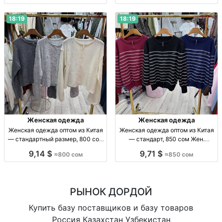
СНГ.
18:19
18:19
Женская одежда
Женская одежда
Женская одежда оптом из Китая
Женская одежда оптом из Китая
— стандартный размер, 800 сом
— стандарт, 850 сом Жен.
Жен. одежда оптом, стандарт,
одежда оптом, р-р стандарт,
9,14 $
9,71 $
≈800 сом
≈850 сом
Китай, 800 сом, отправка по СНГ
Китай, 850 сом.
РЫНОК ДОРДОЙ
Купить базу поставщиков и базу товаров
Россия Казахстан Узбекистан