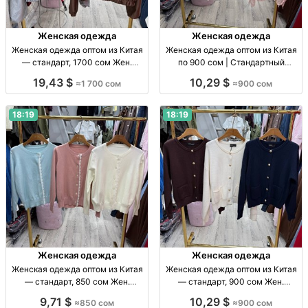
Женская одежда
Женская одежда
Женская одежда оптом из Китая
Женская одежда оптом из Китая
— стандарт, 1700 сом Жен.
по 900 сом | Стандартный
одежда оптом, Китай, стандарт,
размер Жен. одежда оптом, р-р
19,43 $
10,29 $
≈1 700 сом
≈900 сом
1700 сом, поставки по СНГ.
стандарт, Китай, 900 сом/шт.
18:19
18:19
Женская одежда
Женская одежда
Женская одежда оптом из Китая
Женская одежда оптом из Китая
— стандарт, 850 сом Жен.
— стандарт, 900 сом Жен.
одежда оптом, Китай, стандарт,
одежда опт, стандарт, Китай, 900
9,71 $
10,29 $
≈850 сом
≈900 сом
прямые поставки, отправка по
сом; отправка по СНГ