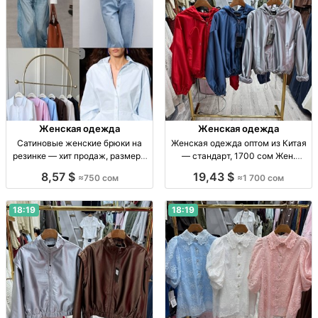
Женская одежда
Женская одежда
Сатиновые женские брюки на
Женская одежда оптом из Китая
резинке — хит продаж, размеры
— стандарт, 1700 сом Жен.
S–M Жен. сатин. брюки на
одежда оптом, стандарт, Китай,
8,57 $
19,43 $
≈750 сом
≈1 700 сом
резинке, заниж. талия, цв.: чёрн.,
1700 сом, поставки по СНГ
шоколад, шампань, голубой; р-р
S–M.
18:19
18:19