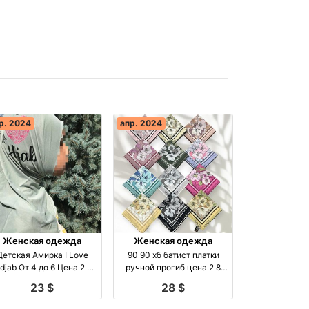
р. 2024
апр. 2024
Женская одежда
Женская одежда
Детская Амирка I Love
90 90 хб батист платки
От 4 до 6 Цена 2 3
ручной прогиб цена 2 8
оптом производство
производство Турция
23 $
28 $
Турция
бренд Made in Kyrgyzstan