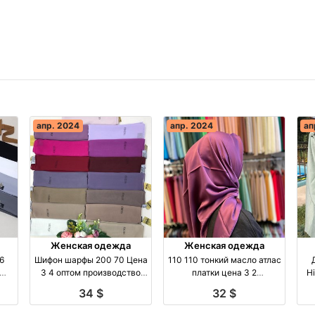
апр. 2024
апр. 2024
ап
Женская одежда
Женская одежда
6
Шифон шарфы 200 70 Цена
110 110 тонкий масло атлас
3 4 оптом производство
платки цена 3 2
Hidjab 
Турция
производство Турция
34 $
32 $
бренд Made in Kyrgyzstan