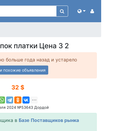
пок платки Цена 3 2
о больше года назад и устарело
и похожие объявления
32 $
реля 2024 №53643 Дордой
вщика в
Базе Поставщиков рынка