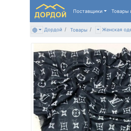
Поставщики
Товары
Дордой
Женская од
Товары