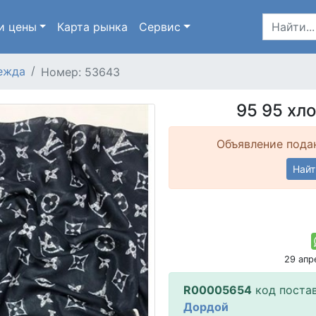
и цены
Карта
рынка
Сервис
ежда
Номер: 53643
95 95 хло
Объявление подан
Найт
29 ап
R00005654
код поста
Дордой