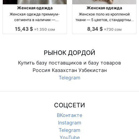
Женская одежда
Женская одежда
Женская одежда премиум-
Женское поло из кропленой
сегмента в наличии —
ткани — 5 цветов, стандартный
ограниченная коллекция Жен.
размер Жен. поло, кроп. ткань, р-
15,43 $
8,34 $
≈1 350 сом
≈730 сом
одежда, новая, стандарт/
р стандарт, 5 цв.
премиум, собств. пр-во, в
наличии, огр. кол-во, 1350 сом
РЫНОК ДОРДОЙ
Купить базу поставщиков и базу товаров
Россия Казахстан Узбекистан
Telegram
СОЦСЕТИ
ВКонтакте
Instagram
Telegram
YouTube