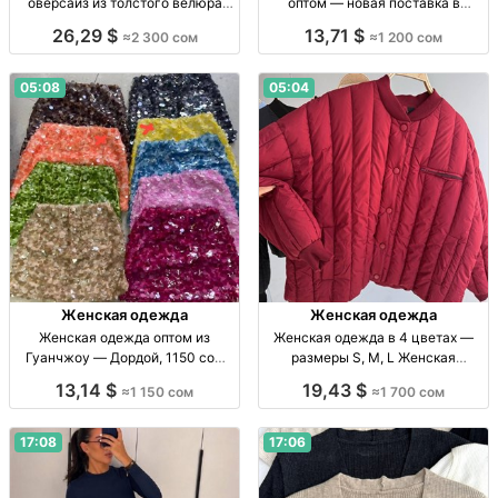
оверсайз из толстого велюра
оптом — новая поставка в
оптом Жен. спорт. костюм
Дордое от 1200 сом Жен. одежда
26,29 $
13,71 $
≈2 300 сом
≈1 200 сом
oversize из толст. велюра, люкс,
из Гуанчжоу, высокое качество,
пр-во Гуанчжоу, опт.
1200 сом, Дордой АЗС Сев. 4,
конт. 190/4
05:08
05:04
Женская одежда
Женская одежда
Женская одежда оптом из
Женская одежда в 4 цветах —
Гуанчжоу — Дордой, 1150 сом
размеры S, M, L Женская
Жен. одежда опт, Гуанчжоу,
одежда, р-ры S–L, 4 цвета,
13,14 $
19,43 $
≈1 150 сом
≈1 700 сом
Дордой АЗС Сев. 4, конт. 190/4,
новинка, собств. пр-во
1150 сом
17:08
17:06