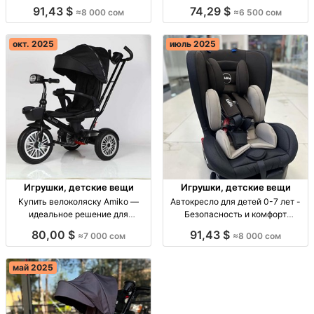
000 сом (Кыргызстан) Игрушки с
Электро-Мото для детей 2-6 лет,
91,43 $
74,29 $
≈8 000 сом
≈6 500 сом
пультом (пульт ДУ), для любого
цена 6500. Доставка по КР.
возраста, качество 100%,
наличие ограничено. Без
окт. 2025
июль 2025
указания б
Игрушки, детские вещи
Игрушки, детские вещи
Купить велоколяску Amiko —
Автокресло для детей 0-7 лет -
идеальное решение для
Безопасность и комфорт
активных родителей!
Автокресло 0-18кг, надёжное,
80,00 $
91,43 $
≈7 000 сом
≈8 000 сом
Велоколяска Amiko, складная, с
комфорт, 8000с.
большими колесами, поворотное
сиденье, спинка откидная, цена
май 2025
7000 сом