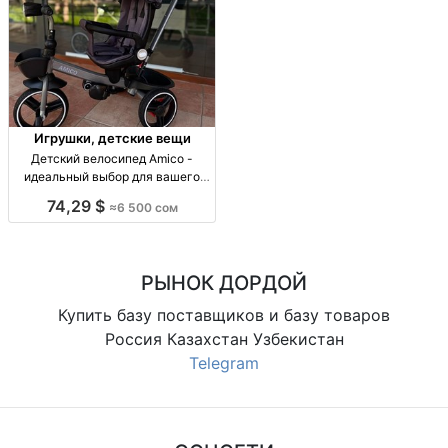
Игрушки, детские вещи
Детский велосипед Amico -
идеальный выбор для вашего
ребенка Велосипед Amico для
74,29 $
≈6 500 сом
детей 9м-3г, регул. сиденье,
360° поворот, 5-точ. ремни.
РЫНОК ДОРДОЙ
Купить базу поставщиков и базу товаров
Россия Казахстан Узбекистан
Telegram