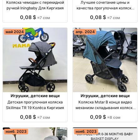
Коляска чемодан с перекидной
Лучшее сочетание цены и
ручкой Iningbaby Для Киргизия
качества прогулочная коляска
Киргизия
0,08 $
0,08 $
≈7 сом
≈7 сом
май 2024
апр. 2024
Игрушки, детские вещи
Игрушки, детские вещи
Детская прогулочная коляска
Коляска Mstar В конце видео
Skillmax TR 19 Колёса Киргизия
механизм складывания коляски
Киргизия
0,08 $
0,09 $
≈7 сом
≈8 сом
нояб. 2023
нояб. 2023