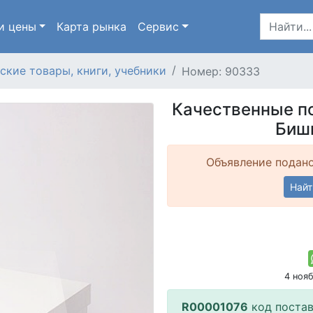
и цены
Карта
рынка
Сервис
ские товары, книги, учебники
Номер: 90333
Качественные п
Бишк
Объявление подано
Найт
4 ноя
R00001076
код поста