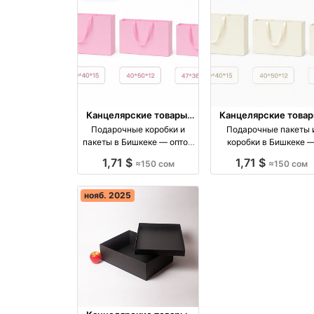
Канцелярские товары,
Канцелярские товар
книги, учебники
книги, учебники
Подарочные коробки и
Подарочные пакеты 
пакеты в Бишкеке — оптом
коробки в Бишкеке 
12 шт, размеры 60×40×15,
размеры 60×40×15,
1,71 $
1,71 $
≈150 сом
≈150 сом
40×50×12 оптом
40×50×12, 47×36×10
производство Киргизия
другие оптом производство
Киргизия
нояб. 2025