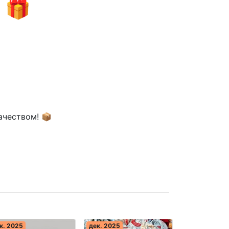
 🎁
ачеством! 📦
к. 2025
дек. 2025