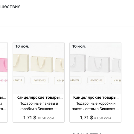
ешествия
10 июл.
10 июл.
ы,
Канцелярские товары,
Канцелярские товары,
книги, учебники
книги, учебники
и
Подарочные пакеты и
Подарочные коробки и
том
коробки в Бишкеке —
пакеты оптом в Бишкеке —
15,
размеры 60×40×15,
размеры 60×40×15,
1,71 $
1,71 $
≈150 сом
≈150 сом
40×50×12, 47×36×10 и
40×50×12 и другие оптом
ия
другие оптом производство
производство Киргизия
Киргизия