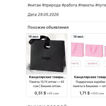
#китаи #природа #работа #пакеты #пут
Дата 29.05.2026
Похожие объявления
19 июл.
10 июл.
Канцелярские товары,
Канцелярские товар
книги, учебники
книги, учебники
Пакеты 15:15 оптом — 45
Подарочные коробки 
сом | Бишкек оптом
пакеты в Бишкеке — оп
производство Киргизия
12 шт, размеры 60×40×
0,51 $
1,71 $
≈45 сом
≈150 сом
40×50×12 оптом
производство Киргиз