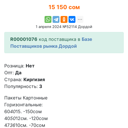
15 150 сом
1 апреля 2024 №52114 Дордой
R00001076
код поставщика в
Базе
Поставщиков рынка Дордой
Розница:
Нет
Опт:
Да
Страна:
Киргизия
Популярность:
3
Пакеты Картонные
Горизонтальные:
60
40
15. -150сом
40
50
12см. -120сом
47
36
10см. -70сом