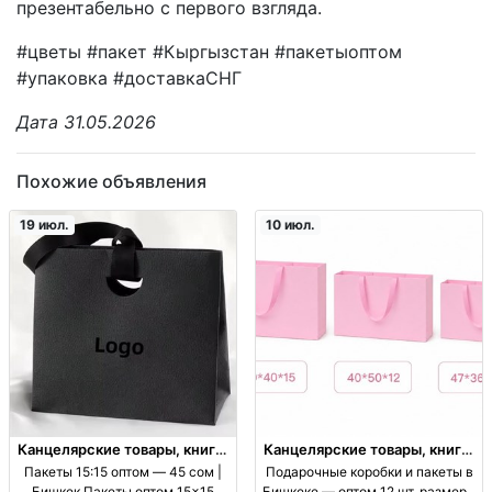
презентабельно с первого взгляда.
#цветы #пакет #Кыргызстан #пакетыоптом
#упаковка #доставкаСНГ
Дата 31.05.2026
Похожие объявления
19 июл.
10 июл.
Канцелярские товары, книги,
Канцелярские товары, книги,
учебники
учебники
Пакеты 15:15 оптом — 45 сом |
Подарочные коробки и пакеты в
Бишкек Пакеты оптом 15×15
Бишкеке — оптом 12 шт, размеры