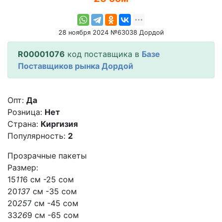
28 ноября 2024 №63038 Дордой
R00001076
код поставщика в
Базе
Поставщиков рынка Дордой
Опт:
Да
Розница:
Нет
Страна:
Киргизия
Популярность:
2
Прозрачные пакеты
Размер:
15
11
6 см -25 сом
20
13
7 см -35 сом
20
25
7 см -45 сом
33
26
9 см -65 сом