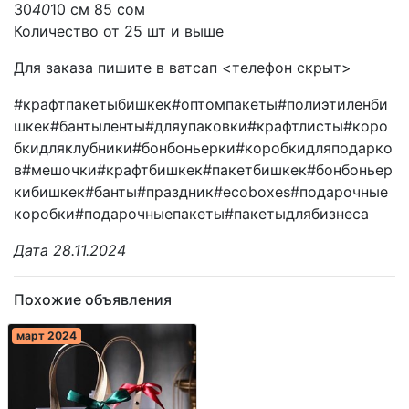
30
40
10 см 85 сом
Количество от 25 шт и выше
Для заказа пишите в ватсап <телефон скрыт>
#крафтпакетыбишкек#оптомпакеты#полиэтиленби
шкек#бантыленты#дляупаковки#крафтлисты#коро
бкидляклубники#бонбоньерки#коробкидляподарко
в#мешочки#крафтбишкек#пакетбишкек#бонбоньер
кибишкек#банты#праздник#ecoboxes#подарочные
коробки#подарочныепакеты#пакетыдлябизнеса
Дата 28.11.2024
Похожие объявления
март 2024