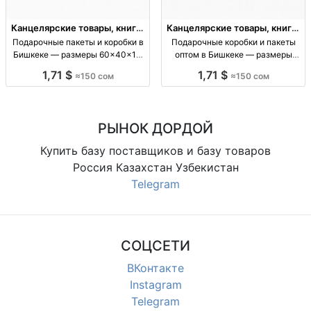
Канцелярские товары, книги,
Канцелярские товары, книги,
учебники
учебники
Подарочные пакеты и коробки в
Подарочные коробки и пакеты
Бишкеке — размеры 60×40×15,
оптом в Бишкеке — размеры
40×50×12, 47×36×10 и другие
60×40×15, 40×50×12 и другие
1,71 $
1,71 $
≈150 сом
≈150 сом
подарочные кор/пакеты; опт;
подарочные коробки/пакеты
размеры (см): 60×40×15,
оптом; картонная упаковка;
40×50×12, 47×36×10, 38×32×10,
размеры: 60×40×15, 40×50×12,
32×26×10; цена от
47×36×10, 38×32×10
РЫНОК ДОРДОЙ
Купить базу поставщиков и базу товаров
Россия Казахстан Узбекистан
Telegram
СОЦСЕТИ
ВКонтакте
Instagram
Telegram