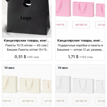
Канцелярские товары, книги,
Канцелярские товары, книги,
учебники
учебники
Пакеты 15:15 оптом — 45 сом |
Подарочные коробки и пакеты в
Бишкек Пакеты оптом 15×15
Бишкеке — оптом 12 шт, размеры
(15:15), фасовочные, для
60×40×15, 40×50×12
0,51 $
1,71 $
≈45 сом
≈150 сом
упаковки, цена 45 KGS
подарочные коробки, размеры
см: 60х40х15, 40х50х12,
47х36х10, 38х32х10, 32х26х10; от
10 июл.
10 июл.
12 шт; упаковка