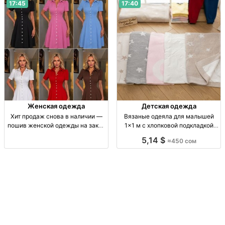
шт.
брюки с кулиской. Опт от 3 шт.,
17:45
17:40
скид
Женская одежда
Детская одежда
Хит продаж снова в наличии —
Вязаные одеяла для малышей
пошив женской одежды на заказ
1×1 м с хлопковой подкладкой
Хит продаж в наличии. Женская
оптом и в розницу Вязаное
5,14 $
≈450 сом
одежда, индивидуальный пошив
детское одеяло 1×1 м, внутр.
по меркам и запросам.
сторона х/б, высокое качество,
опт/розница.