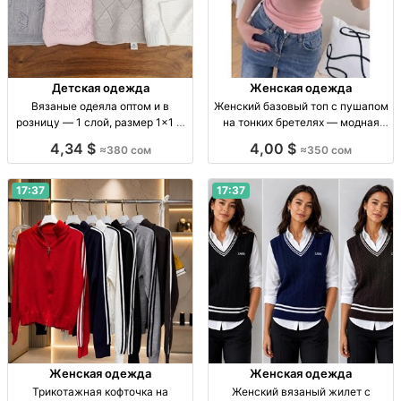
Детская одежда
Женская одежда
Вязаные одеяла оптом и в
Женский базовый топ с пушапом
розницу — 1 слой, размер 1×1 м
на тонких бретелях — модная
Вязаное одеяло, 1 слой,
одежда Жен. топ с пушапом,
4,34 $
4,00 $
≈380 сом
≈350 сом
стандартная вязка, 1×1 м, опт/
тонкие бретели, мягкий дыш.
розница.
мат., универс. посадка.
17:37
17:37
Женская одежда
Женская одежда
Трикотажная кофточка на
Женский вязаный жилет с