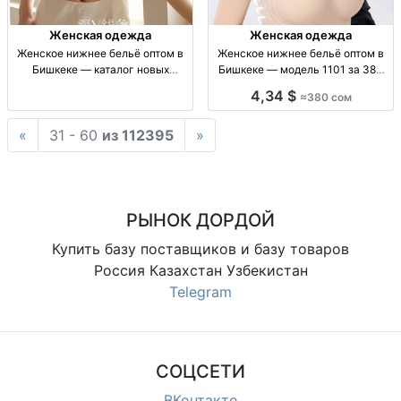
Женская одежда
Женская одежда
Женское нижнее бельё оптом в
Женское нижнее бельё оптом в
Бишкеке — каталог новых
Бишкеке — модель 1101 за 380
товаров Жен. ниж. бельё оптом,
сом Женское нижнее бельё,
4,34 $
≈380 сом
новые модели. Бишкек, р-к
модель 1101, опт, 380 сом,
Дордой, «Мир белья», 6 р., 15
Бишкек, Дордой.
«
31 - 60
из 112395
»
конт.
РЫНОК ДОРДОЙ
Купить базу поставщиков и базу товаров
Россия Казахстан Узбекистан
Telegram
СОЦСЕТИ
ВКонтакте