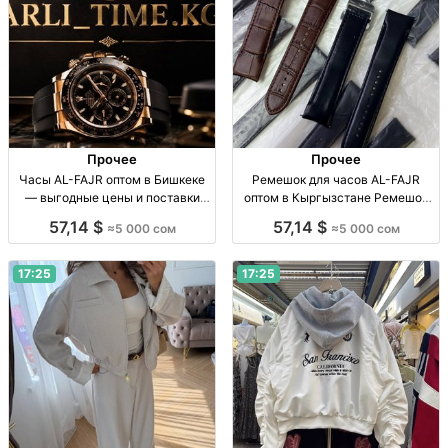
Прочее
Прочее
Часы AL-FAJR оптом в Бишкеке
Ремешок для часов AL-FAJR
— выгодные цены и поставки
оптом в Кыргызстане Ремешок
Часы AL-FAJR, опт, выгодные
для часов AL-FAJR, опт, в
57,14 $
57,14 $
≈5 000 сом
≈5 000 сом
цены, поставки по КР и СНГ
наличии, отправка по КР и СНГ,
мин. закупка от 5000 сом.
17:25
17:25