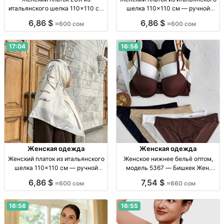
итальянского шелка 110×110 см
шелка 110×110 см — ручной
— ручной подгиб Жен. платок
подгиб Жен. платок, итал. шёлк,
6,86 $
6,86 $
≈600 сом
≈600 сом
LUX, итал. шелк, 110×110 см,
110×110 см, Китай, ручн. подгиб.
ручн. подгиб, пр-во Китай
17:04
16:56
Женская одежда
Женская одежда
Женский платок из итальянского
Женское нижнее бельё оптом,
шелка 110×110 см — ручной
модель 5367 — Бишкек Жен.
подгиб Жен. шелк. платок
ниж. бельё, опт., мод. 5367,
6,86 $
7,54 $
≈600 сом
≈660 сом
110×110 см, итал. шелк, ручн.
Бишкек, Дордой, 660 сом
подгиб, пр-во Китай.
16:56
16:55