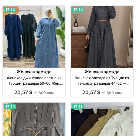
17:14
17:14
Женская одежда
Женская одежда
Женское джинсовое платье из
Женская одежда из Турции из
Турции, размеры 50–60 Жен.
тенсела, размеры 44–52 —
джинс. платье, Турция, р-р 50–
новинка Женская одежда,
20,57 $
20,57 $
≈1 800 сом
≈1 800 сом
60, дл. 140 см, цена 1800 сом
Турция, тенсел, р-р 44–52, 1800
сом
17:14
17:11