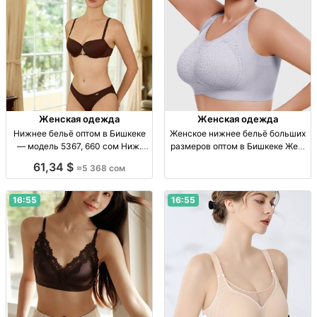
Женская одежда
Женская одежда
Нижнее бельё оптом в Бишкеке
Женское нижнее бельё больших
— модель 5367, 660 сом Ниж.
размеров оптом в Бишкеке Жен.
бельё опт, мод. 5367, 660 сом,
ниж. бельё больших р-ров, опт,
61,34 $
≈5 368 сом
Бишкек, рынок Дордой.
Бишкек, рынок Дордой.
16:55
16:55