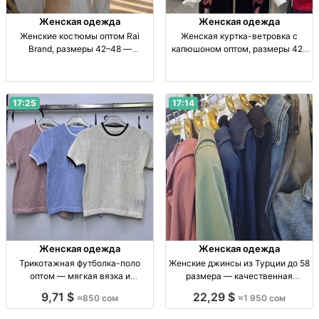
Женская одежда
Женская одежда
Женские костюмы оптом Rai
Женская куртка-ветровка с
Brand, размеры 42–48 —
капюшоном оптом, размеры 42–
повторное поступление Жен.
48 Жен. куртка-ветровка с
костюмы оптом, р-р 42–48,
капюшоном, р-р 42–48, опт
повторное поступление, рынок
Дордой
17:25
17:14
Женская одежда
Женская одежда
Трикотажная футболка-поло
Женские джинсы из Турции до 58
оптом — мягкая вязка и
размера — качественная
пастельные оттенки
джинсовая ткань Жен. джинсы,
9,71 $
22,29 $
≈850 сом
≈1 950 сом
Трикотажная футболка-поло,
Турция, р-р до 58, качеств.
мягкая вязка, пастельные
джинса, дл. 140 см, 1950 сом