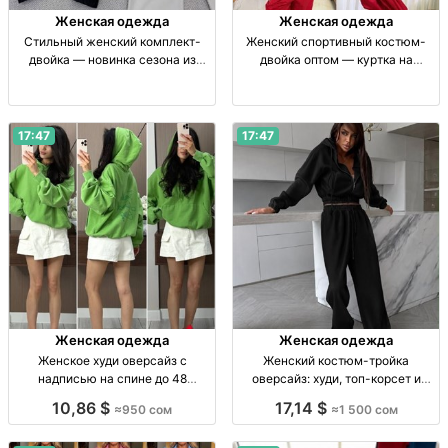
Женская одежда
Женская одежда
Стильный женский комплект-
Женский спортивный костюм-
двойка — новинка сезона из
двойка оптом — куртка на
Китая Жен. комплект-двойка, ед.
кулиске и свободные брюки Жен.
р-р, расцв. на фото, пр-во Китай
спорт. костюм-двойка: куртка на
кулиске и своб. брюки, р-р
стандарт, расцв. в ассорт., опт,
17:47
17:47
отп
Женская одежда
Женская одежда
Женское худи оверсайз с
Женский костюм-тройка
надписью на спине до 48
оверсайз: худи, топ-корсет и
размера — оптом Жен. худи с
широкие брюки оптом Жен.
10,86 $
17,14 $
≈950 сом
≈1 500 сом
надписью на спине, р-р стандарт
костюм-тройка oversize: худи на
до 48, пр-во Гуанчжоу, опт от 3
молнии, топ-корсет, широк.