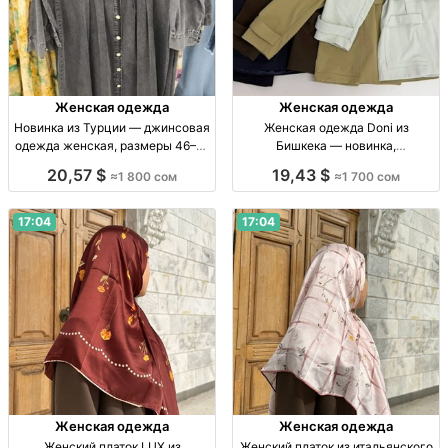
Женская одежда
Женская одежда
Новинка из Турции — джинсовая
Женская одежда Doni из
одежда женская, размеры 46–52
Бишкека — новинка,
Женская джинсовая одежда,
стандартный размер, 1700 сом
20,57 $
19,43 $
≈1 800 сом
≈1 700 сом
Турция, р-р 46–52, новинка
Женская одежда Doni, пр-во
Бишкек, р-р стандарт, 1700 сом
17:04
17:04
Женская одежда
Женская одежда
Женский платок LUX из
Женский платок из итальянского