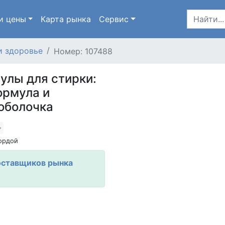
и цены
Карта
рынка
Сервис
и здоровье
Номер: 107488
улы для стирки:
ормула и
оболочка
ордой
оставщиков рынка